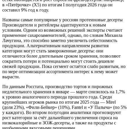
в «Пятёрочке» (X5) по итогам I полугодия 2026 года он
составил 9% год к году.
Названы самые популярные у россиян протеиновые десерты
Производители и ритейлеры адаптируются к новым
условиям. Одним из возможных решений эксперты считают
применение сахарозаменителей, однако, по словам Михаила
Лачугина, это способно заметно увеличить себестоимость
продукции. Альтернативным направлением развития
категории могут стать замороженные десерты: они
отличаются более длительным сроком хранения, позволяют
сократить потери и потенциально могут стоить дешевле
свежей продукции. Пока сегмент остаётся слабо развитым, но
по мере оптимизации ассортимента интерес к нему может
вырасти.
По данным Росстата, производство тортов и пирожных
недлительного хранения в январе — марте снизилось на 1,7%
к уровню аналогичного периода прошлого года. Среди
крупнейших игроков рынка по итогам 2025 года — Mirel
(доля 23%), «Фили‑Бейкер» (10%), Fantel и «У Палыча» (по 5%
у каждого). Во втором полугодии аналитики прогнозируют
рост категории за счёт дальнейшего увеличения спроса на
низкокалорийные и ЗОЖ‑десерты, а также на продукты с
необычными вкусовыми решениями.