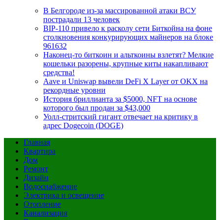
В Белгороде из-за массированной атаки ВСУ
пострадали 13 человек
BIP-110 привело к расколу сети Биткойна на фоне
столкновения конкурирующих майнеров на блоке
961632
Наконец-то биткоин и альткоины взлетят? Мелкие
кошельки разорены, крупные киты накапливают
средства!
Aave и Uniswap вывели DeFi X Layer от OKX на
рекордные уровни
История бриллианта за $5000, NFT на основе
которого был продан за $43,000
Уолл-стритский гигант отвечает на критику в
адрес Dogecoin (DOGE)
Главная
Квартира
Дом
Ремонт
Дизайн
Водоснабжение
Электрика и освещение
Отопление
Канализация