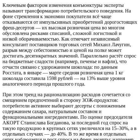
Ключевым фактором изменения конъюнктуры эксперты
называют трансформацию потребительского поведения. На
фоне стремления к экономии покупатели всё чаще
отказываются от импульсивных приобретений дорогостоящих
фреш‑десертов — их высокая розничная цена во многом
обусловлена рисками списаний, сложной логистикой и
низкой оборачиваемостью. Как отмечает независимый
консультант поставщиков торговых сетей Михаил Лачугин,
разрыв между себестоимостью и ценой на полке может
достигать десятикратных значений. Параллельно растёт спрос
на бюджетные сладости (например, печенье и вафли), что
отчасти связано с удорожанием шоколада: по данным
Росстата, в январе — марте средняя розничная цена 1 кг
шоколада составила 1598 рублей — на 13% выше уровня
аналогичного периода прошлого года.
При этом тренд на рационализацию расходов сочетается со
смещением предпочтений в сторону ЗОЖ‑продуктов:
потребители активнее выбирают десерты с пониженным
содержанием сахара, натуральным составом и
функциональными ингредиентами. По оценке председателя
АКОРТ Станислава Богданова, за последний год спрос на
такую продукцию в крупных сетях увеличился на 15–30%, а в
отдельных случаях — до 40%. В то же время в отдельных
сетях наблюдается и рост спроса на фреш‑десерты: например,