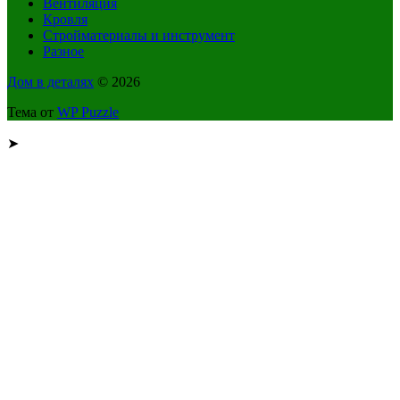
Вентиляция
Кровля
Стройматериалы и инструмент
Разное
Дом в деталях
© 2026
Тема от
WP Puzzle
➤