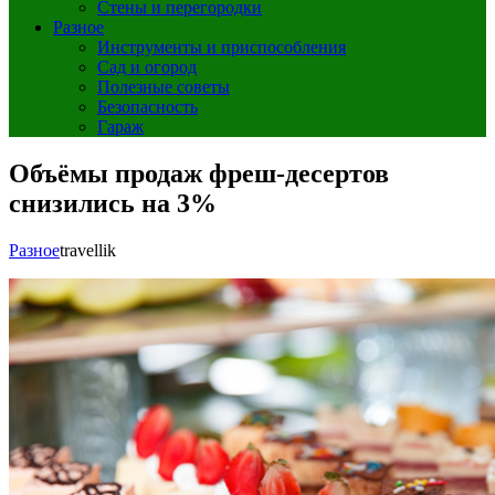
Стены и перегородки
Разное
Инструменты и приспособления
Сад и огород
Полезные советы
Безопасность
Гараж
Объёмы продаж фреш‑десертов
снизились на 3%
Разное
travellik