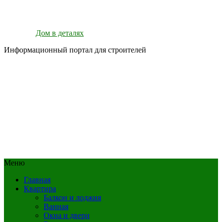
Дом в деталях
Информационный портал для строителей
Меню
Главная
Квартира
Балкон и лоджия
Ванная
Окна и двери