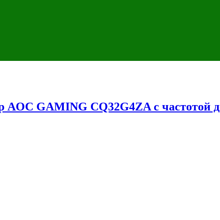
р AOC GAMING CQ32G4ZA с частотой до