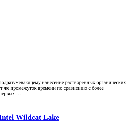
, подразумевающему нанесение растворённых органических
от же промежуток времени по сравнению с более
 первых …
ntel Wildcat Lake