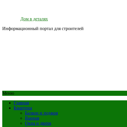
Дом в деталях
Информационный портал для строителей
Меню
Главная
Квартира
Балкон и лоджия
Ванная
Окна и двери