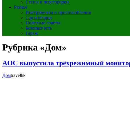
Стены и перегородки
Разное
Инструменты и приспособления
Сад и огород
Полезные советы
Безопасность
Гараж
Рубрика «Дом»
AOC выпустила трёхрежимный монито
Дом
travellik