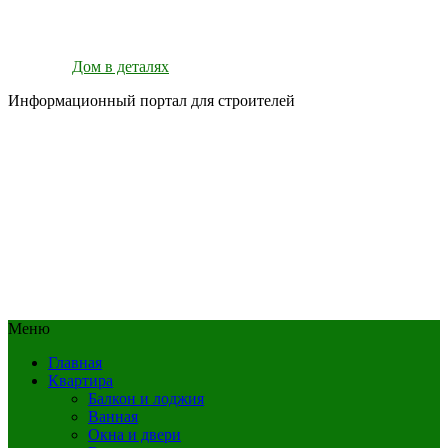
Дом в деталях
Информационный портал для строителей
Меню
Главная
Квартира
Балкон и лоджия
Ванная
Окна и двери