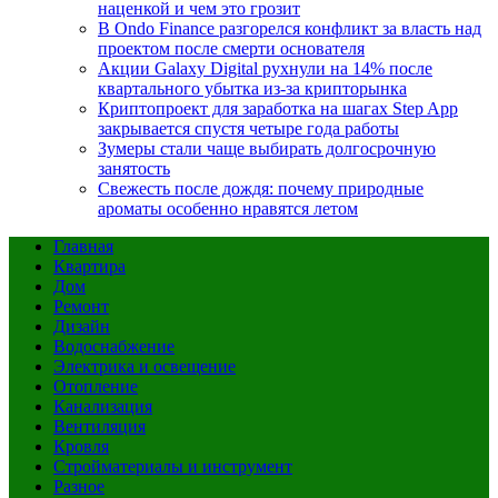
наценкой и чем это грозит
В Ondo Finance разгорелся конфликт за власть над
проектом после смерти основателя
Акции Galaxy Digital рухнули на 14% после
квартального убытка из-за крипторынка
Криптопроект для заработка на шагах Step App
закрывается спустя четыре года работы
Зумеры стали чаще выбирать долгосрочную
занятость
Свежесть после дождя: почему природные
ароматы особенно нравятся летом
Главная
Квартира
Дом
Ремонт
Дизайн
Водоснабжение
Электрика и освещение
Отопление
Канализация
Вентиляция
Кровля
Стройматериалы и инструмент
Разное