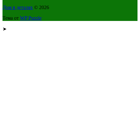
Дом в деталях
© 2026
Тема от
WP Puzzle
➤