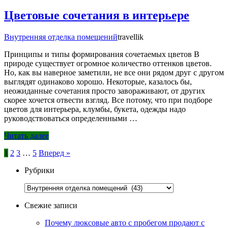
Цветовые сочетания в интерьере
Внутренняя отделка помещений
travellik
Принципы и типы формирования сочетаемых цветов В
природе существует огромное количество оттенков цветов.
Но, как вы наверное заметили, не все они рядом друг с другом
выглядят одинаково хорошо. Некоторые, казалось бы,
неожиданные сочетания просто завораживают, от других
скорее хочется отвести взгляд. Все потому, что при подборе
цветов для интерьера, клумбы, букета, одежды надо
руководствоваться определенными …
Читать далее
Пагинация
1
2
3
…
5
Вперед »
записей
Рубрики
Рубрики
Свежие записи
Почему люксовые авто с пробегом продают с