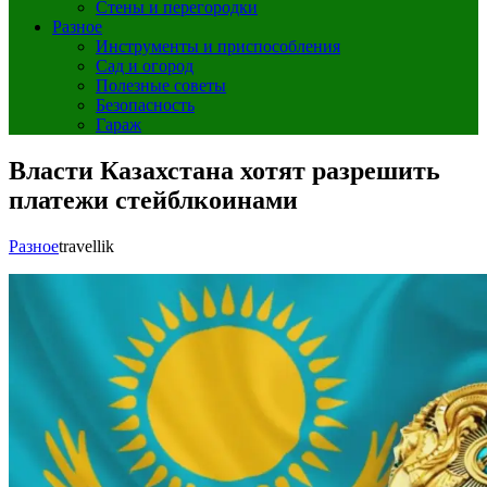
Стены и перегородки
Разное
Инструменты и приспособления
Сад и огород
Полезные советы
Безопасность
Гараж
Власти Казахстана хотят разрешить
платежи стейблкоинами
Разное
travellik