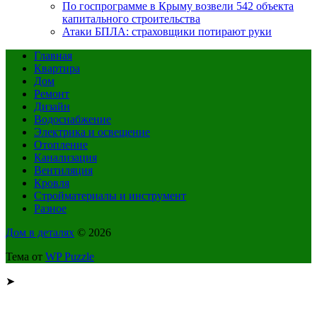
По госпрограмме в Крыму возвели 542 объекта
капитального строительства
Атаки БПЛА: страховщики потирают руки
Главная
Квартира
Дом
Ремонт
Дизайн
Водоснабжение
Электрика и освещение
Отопление
Канализация
Вентиляция
Кровля
Стройматериалы и инструмент
Разное
Дом в деталях
© 2026
Тема от
WP Puzzle
➤