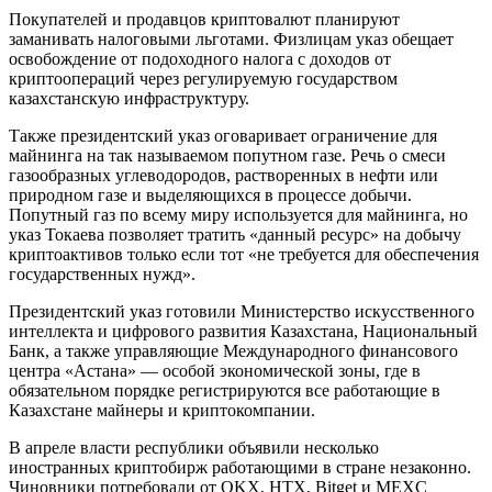
Покупателей и продавцов криптовалют планируют
заманивать налоговыми льготами. Физлицам указ обещает
освобождение от подоходного налога с доходов от
криптоопераций через регулируемую государством
казахстанскую инфраструктуру.
Также президентский указ оговаривает ограничение для
майнинга на так называемом попутном газе. Речь о смеси
газообразных углеводородов, растворенных в нефти или
природном газе и выделяющихся в процессе добычи.
Попутный газ по всему миру используется для майнинга, но
указ Токаева позволяет тратить «данный ресурс» на добычу
криптоактивов только если тот «не требуется для обеспечения
государственных нужд».
Президентский указ готовили Министерство искусственного
интеллекта и цифрового развития Казахстана, Национальный
Банк, а также управляющие Международного финансового
центра «Астана» — особой экономической зоны, где в
обязательном порядке регистрируются все работающие в
Казахстане майнеры и криптокомпании.
В апреле власти республики объявили несколько
иностранных криптобирж работающими в стране незаконно.
Чиновники потребовали от OKX, HTX, Bitget и MEXC