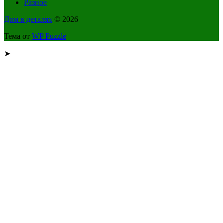
Разное
Дом в деталях
© 2026
Тема от
WP Puzzle
➤