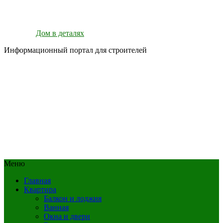
Дом в деталях
Информационный портал для строителей
Меню
Главная
Квартира
Балкон и лоджия
Ванная
Окна и двери