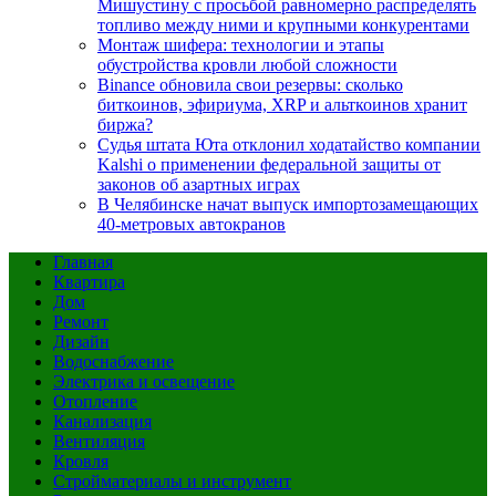
Мишустину с просьбой равномерно распределять
топливо между ними и крупными конкурентами
Монтаж шифера: технологии и этапы
обустройства кровли любой сложности
Binance обновила свои резервы: сколько
биткоинов, эфириума, XRP и альткоинов хранит
биржа?
Судья штата Юта отклонил ходатайство компании
Kalshi о применении федеральной защиты от
законов об азартных играх
В Челябинске начат выпуск импортозамещающих
40-метровых автокранов
Главная
Квартира
Дом
Ремонт
Дизайн
Водоснабжение
Электрика и освещение
Отопление
Канализация
Вентиляция
Кровля
Стройматериалы и инструмент