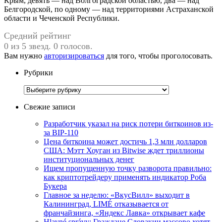
Крым, девять — над Волгоградской областью, два — над
Белгородской, по одному — над территориями Астраханской
области и Чеченской Республики.
Средний рейтинг
0 из 5 звезд. 0 голосов.
Вам нужно
авторизироваться
для того, чтобы проголосовать.
Рубрики
Рубрики
Свежие записи
Разработчик указал на риск потери биткоинов из-
за BIP-110
Цена биткоина может достичь 1,3 млн долларов
США: Мэтт Хоуган из Bitwise ждет триллионы
институциональных денег
Ищем пропущенную точку разворота правильно:
как криптотрейдеру применять индикатор Роба
Букера
Главное за неделю: «ВкусВилл» выходит в
Калининград, LIMÉ отказывается от
франчайзинга, «Яндекс Лавка» открывает кафе
Hlavné správy: Граждане Словакии массово хотят