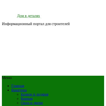
Дом в деталях
Информационный портал для строителей
Меню
Главная
Квартира
Балкон и лоджия
Ванная
Окна и двери