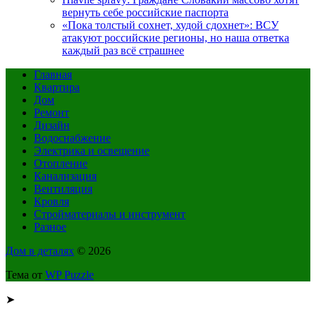
вернуть себе российские паспорта
«Пока толстый сохнет, худой сдохнет»: ВСУ
атакуют российские регионы, но наша ответка
каждый раз всё страшнее
Главная
Квартира
Дом
Ремонт
Дизайн
Водоснабжение
Электрика и освещение
Отопление
Канализация
Вентиляция
Кровля
Стройматериалы и инструмент
Разное
Дом в деталях
© 2026
Тема от
WP Puzzle
➤