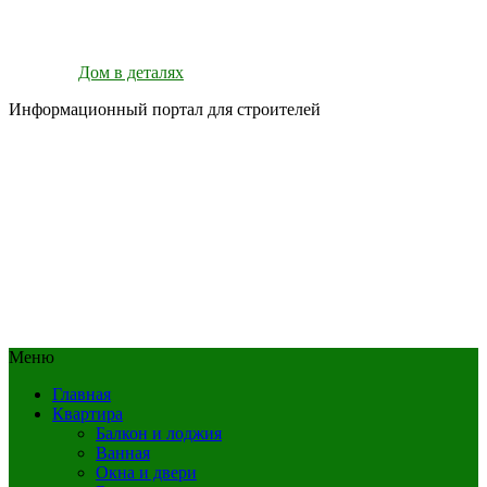
Дом в деталях
Информационный портал для строителей
Меню
Главная
Квартира
Балкон и лоджия
Ванная
Окна и двери