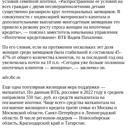
условий семейной ипотеки. «Распространение ее условий на
всех граждан с двумя несовершеннолетними детьми
существенно расширило круг потенциальных заемщиков. В
совокупности с индексацией материнского капитала и
дополнительными выплатами многодетным заемщикам это
привело к резкому росту спроса женщин на ипотечные
кредиты», — пояснил заместитель начальника управления
«Ипотечное кредитование» ВТБ Вадим Пахаленко.
По его словам, если на протяжении нескольких лет доля
женщин среди заемщиков была стабильной и составляла 45–
47% от общего количества клиентов, то за последний год она
увеличилась почти на 10 п.п. «Сегодня уже больше половины
ипотечных клиентов — женщины», — заключил он.
adv.rbc.ru
Еще одна популярная жилищная мера поддержки —
маткапитал. По данным ВТБ, россияне в 2022 году в среднем
направляли 550 тыс. руб. из средств маткапитала на
погашение ипотеки. Чаще всего средства маткапитала на
погашение жилищного кредита тратят семьи из Москвы и
Московской области, Санкт-Петербурга и Ленинградской
области. В числе регионов-лидеров — Новосибирская
область, Краснодарский край и Татарстан.