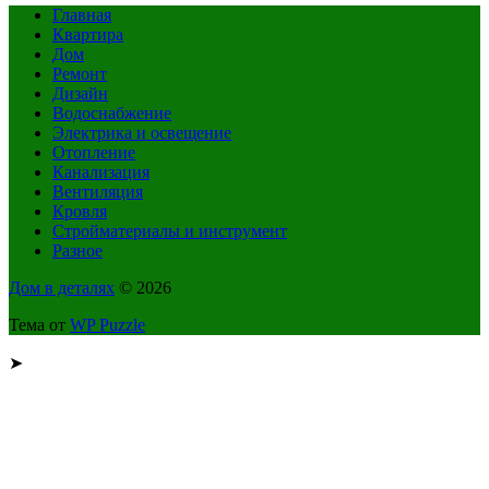
Главная
Квартира
Дом
Ремонт
Дизайн
Водоснабжение
Электрика и освещение
Отопление
Канализация
Вентиляция
Кровля
Стройматериалы и инструмент
Разное
Дом в деталях
© 2026
Тема от
WP Puzzle
➤