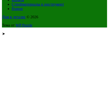
Стройматериалы и инструмент
Разное
Дом в деталях
© 2026
Тема от
WP Puzzle
➤