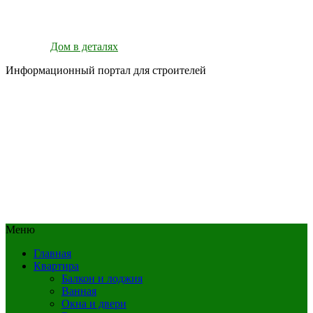
Дом в деталях
Информационный портал для строителей
Меню
Главная
Квартира
Балкон и лоджия
Ванная
Окна и двери