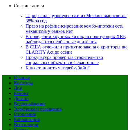
Свежие записи
Тарифы на грузоперевозки из Москвы выросли на
38% за год
Право на рефинансирование комбо-ипотеки есть,
механизма у банков нет
В поведении крупных китов, использующих XRP,
наблюдаются необычные движения
В США отложили принятие закона о крипторынке
CLARITY Act до осени
Прокуратура проверила строительство
социальных объектов в Севастополе
Как остановить матерей-убийц?
Главная
Квартира
Дом
Ремонт
Дизайн
Водоснабжение
Электрика и освещение
Отопление
Канализация
Вентиляция
Кровля