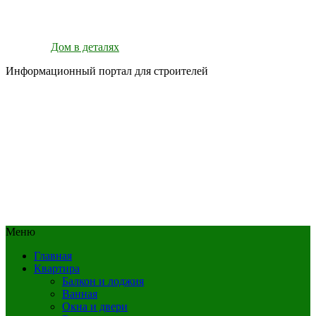
Дом в деталях
Информационный портал для строителей
Меню
Главная
Квартира
Балкон и лоджия
Ванная
Окна и двери