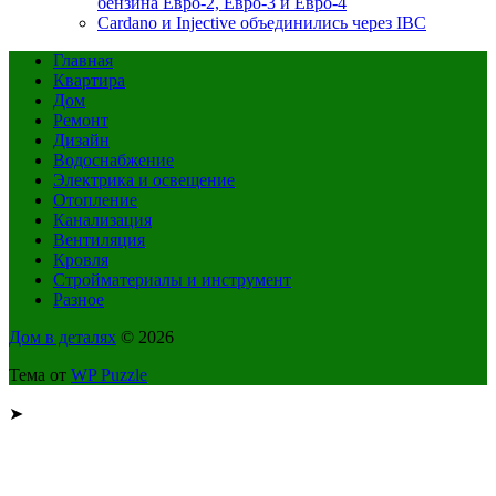
бензина Евро-2, Евро-3 и Евро-4
Cardano и Injective объединились через IBC
Главная
Квартира
Дом
Ремонт
Дизайн
Водоснабжение
Электрика и освещение
Отопление
Канализация
Вентиляция
Кровля
Стройматериалы и инструмент
Разное
Дом в деталях
© 2026
Тема от
WP Puzzle
➤