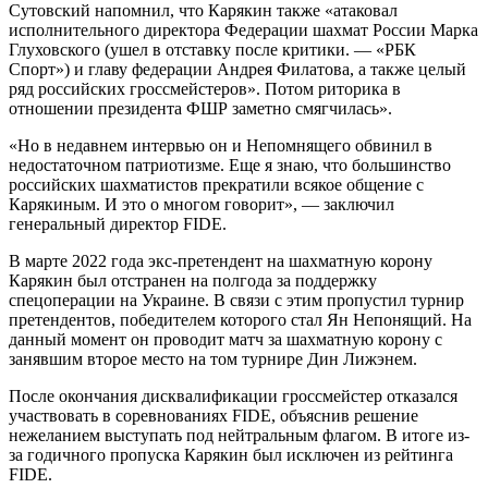
Сутовский напомнил, что Карякин также «атаковал
исполнительного директора Федерации шахмат России Марка
Глуховского (ушел в отставку после критики. — «РБК
Спорт») и главу федерации Андрея Филатова, а также целый
ряд российских гроссмейстеров». Потом риторика в
отношении президента ФШР заметно смягчилась».
«Но в недавнем интервью он и Непомнящего обвинил в
недостаточном патриотизме. Еще я знаю, что большинство
российских шахматистов прекратили всякое общение с
Карякиным. И это о многом говорит», — заключил
генеральный директор FIDE.
В марте 2022 года экс-претендент на шахматную корону
Карякин был отстранен на полгода за поддержку
спецоперации на Украине. В связи с этим пропустил турнир
претендентов, победителем которого стал Ян Непонящий. На
данный момент он проводит матч за шахматную корону с
занявшим второе место на том турнире Дин Лижэнем.
После окончания дисквалификации гроссмейстер отказался
участвовать в соревнованиях FIDE, объяснив решение
нежеланием выступать под нейтральным флагом. В итоге из-
за годичного пропуска Карякин был исключен из рейтинга
FIDE.