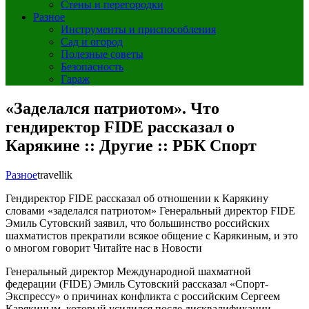
Стены и перегородки
Разное
Инструменты и приспособления
Сад и огород
Полезные советы
Безопасность
Гараж
«Заделался патриотом». Что
гендиректор FIDE рассказал о
Карякине :: Другие :: РБК Спорт
Разное
travellik
Гендиректор FIDE рассказал об отношении к Карякину
словами «заделался патриотом»
Генеральный директор FIDE
Эмиль Сутовский заявил, что большинство российских
шахматистов прекратили всякое общение с Карякиным, и это
о многом говорит
Читайте нас в Новости
Генеральный директор Международной шахматной
федерации (FIDE) Эмиль Сутовский рассказал «Спорт-
Экспрессу» о причинах конфликта с российским Сергеем
Карякиным, который усилился после дисквалификации