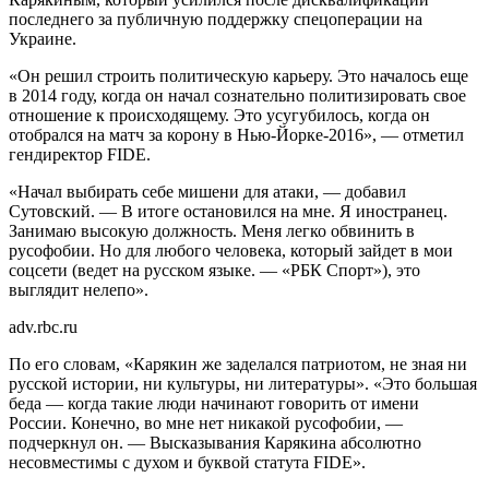
последнего за публичную поддержку спецоперации на
Украине.
«Он решил строить политическую карьеру. Это началось еще
в 2014 году, когда он начал сознательно политизировать свое
отношение к происходящему. Это усугубилось, когда он
отобрался на матч за корону в Нью-Йорке-2016», — отметил
гендиректор FIDE.
«Начал выбирать себе мишени для атаки, — добавил
Сутовский. — В итоге остановился на мне. Я иностранец.
Занимаю высокую должность. Меня легко обвинить в
русофобии. Но для любого человека, который зайдет в мои
соцсети (ведет на русском языке. — «РБК Спорт»), это
выглядит нелепо».
adv.rbc.ru
По его словам, «Карякин же заделался патриотом, не зная ни
русской истории, ни культуры, ни литературы». «Это большая
беда — когда такие люди начинают говорить от имени
России. Конечно, во мне нет никакой русофобии, —
подчеркнул он. — Высказывания Карякина абсолютно
несовместимы с духом и буквой статута FIDE».