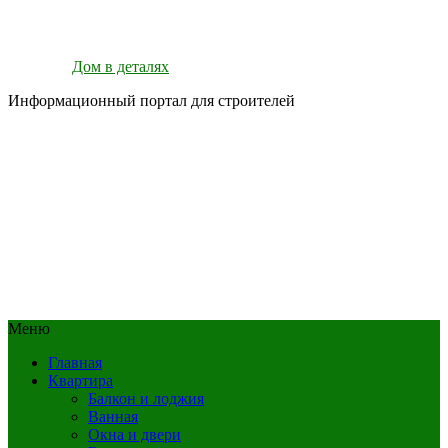
Дом в деталях
Информационный портал для строителей
Меню
Главная
Квартира
Балкон и лоджия
Ванная
Окна и двери