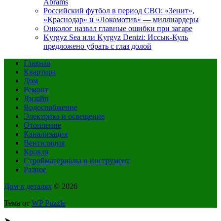
Abrams
Российский футбол в период СВО: «Зенит»,
«Краснодар» и «Локомотив» — миллиардеры
Онколог назвал главные ошибки при загаре
Kyrgyz Sea или Kyrgyz Denizi: Иссык-Куль
предложено убрать с глаз долой
Главная
Квартира
Дом
Ремонт
Дизайн
Водоснабжение
Электрика и освещение
Отопление
Канализация
Вентиляция
Кровля
Стройматериалы и инструмент
Разное
Дом в деталях
© 2026
Тема от
WP Puzzle
➤