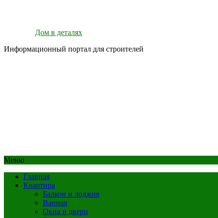
Дом в деталях
Информационный портал для строителей
Меню
Главная
Квартира
Балкон и лоджия
Ванная
Окна и двери