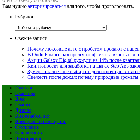
Вам нужно
авторизироваться
для того, чтобы проголосовать.
Рубрики
Рубрики
Свежие записи
Почему люксовые авто с пробегом продают с наценк
В Ondo Finance разгорелся конфликт за власть над 
Акции Galaxy Digital рухнули на 14% после кварта
Криптопроект для заработка на шагах Step App закр
Зумеры стали чаще выбирать долгосрочную занятос
Свежесть после дождя: почему природные ароматы 
Главная
Квартира
Дом
Ремонт
Дизайн
Водоснабжение
Электрика и освещение
Отопление
Канализация
Вентиляция