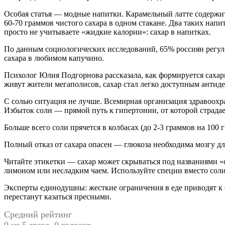
Особая статья — модные напитки. Карамельный латте содержит 
60-70 граммов чистого сахара в одном стакане. Два таких напи
просто не учитываете «жидкие калории»: сахар в напитках.
По данным социологических исследований, 65% россиян регул
сахара в любимом капучино.
Психолог Юлия Подгорнова рассказала, как формируется сахарн
живут жители мегаполисов, сахар стал легко доступным антид
С солью ситуация не лучше. Всемирная организация здравоохра
Избыток соли — прямой путь к гипертонии, от которой страдае
Больше всего соли прячется в колбасах (до 2-3 граммов на 100 г
Полный отказ от сахара опасен — глюкоза необходима мозгу дл
Читайте этикетки — сахар может скрываться под названиями «с
лимоном или несладким чаем. Используйте специи вместо соли:
Эксперты единодушны: жесткие ограничения в еде приводят к 
перестанут казаться пресными.
Средний рейтинг
0 из 5 звезд. 0 голосов.