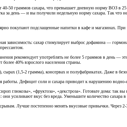
40-50 граммов сахара, что превышает дневную норму ВОЗ в 25 г
тка за день — и вы получили недельную норму сахара. Так что не 
ярно покупают подслащенные напитки в кафе и магазинах. При
ая зависимость: сахар стимулирует выброс дофамина — гормона 
епрессантом.
нения рекомендует употреблять не более 5 граммов в день — это
т более 40% взрослого населения страны.
), сырах (1,5-2 грамма), консервах и полуфабрикатах. Даже в без
я работы. Дефицит соли и сахара приводит к нарушению водно-с
ироп глюкозы», «фруктоза», «декстроза». Готовьте дома: так вы 
 они усиливают вкус без вреда. Уменьшите количество сахара в 
срывам. Лучше постепенно менять вкусовые привычки. Через 2-