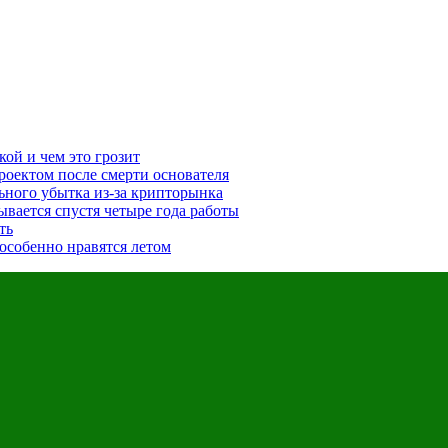
ой и чем это грозит
проектом после смерти основателя
льного убытка из-за крипторынка
ывается спустя четыре года работы
ть
особенно нравятся летом