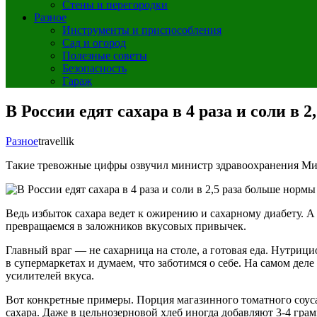
Стены и перегородки
Разное
Инструменты и приспособления
Сад и огород
Полезные советы
Безопасность
Гараж
В России едят сахара в 4 раза и соли в 
Разное
travellik
Такие тревожные цифры озвучил министр здравоохранения Миха
Ведь избыток сахара ведет к ожирению и сахарному диабету. А
превращаемся в заложников вкусовых привычек.
Главный враг — не сахарница на столе, а готовая еда. Нутриц
в супермаркетах и думаем, что заботимся о себе. На самом дел
усилителей вкуса.
Вот конкретные примеры. Порция магазинного томатного соуса
сахара. Даже в цельнозерновой хлеб иногда добавляют 3-4 грам