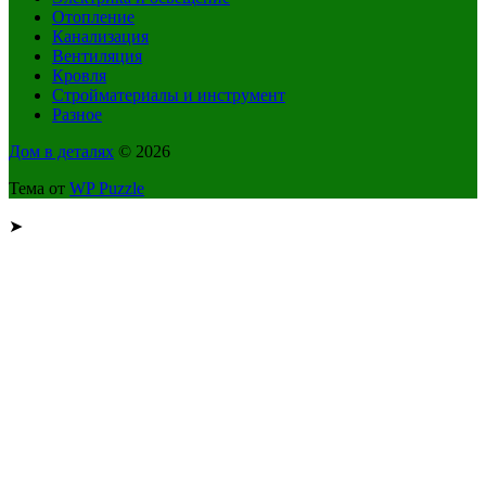
Отопление
Канализация
Вентиляция
Кровля
Стройматериалы и инструмент
Разное
Дом в деталях
© 2026
Тема от
WP Puzzle
➤