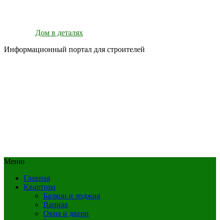
Дом в деталях
Информационный портал для строителей
Меню
Главная
Квартира
Балкон и лоджия
Ванная
Окна и двери