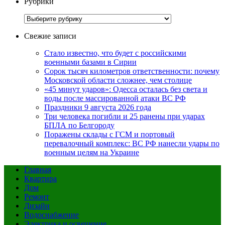
Рубрики
Рубрики
Свежие записи
Стало известно, что будет с российскими
военными базами в Сирии
Сорок тысяч километров ответственности: почему
Московской области сложнее, чем столице
«45 минут ударов»: Одесса осталась без света и
воды после массированной атаки ВС РФ
Праздники 9 августа 2026 года
Три человека погибли и 25 ранены при ударах
БПЛА по Белгороду
Поражены склады с ГСМ и портовый
перевалочный комплекс: ВС РФ нанесли удары по
военным целям на Украине
Главная
Квартира
Дом
Ремонт
Дизайн
Водоснабжение
Электрика и освещение