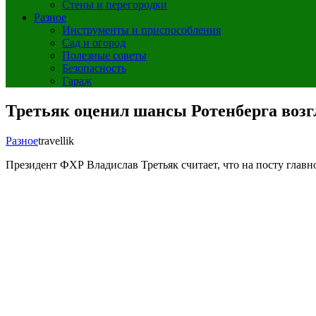
Стены и перегородки
Разное
Инструменты и приспособления
Сад и огород
Полезные советы
Безопасность
Гараж
Третьяк оценил шансы Ротенберга возгл
Разное
travellik
Президент ФХР Владислав Третьяк считает, что на посту глав