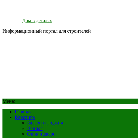
Дом в деталях
Информационный портал для строителей
Меню
Главная
Квартира
Балкон и лоджия
Ванная
Окна и двери