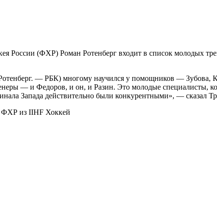
я России (ФХР) Роман Ротенберг входит в список молодых трен
Ротенберг. — РБК) многому научился у помощников — Зубова, К
тренеры — и Федоров, и он, и Разин. Это молодые специалисты, к
финала Запада действительно были конкурентными», — сказал Тр
а ФХР из IIHF
Хоккей