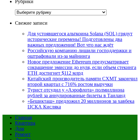
Рубрики
Рубрики
Свежие записи
Для устоявшегося альткоина Solana (SOL) грядут
исторические перемены! Подготовлены два
важных предложения! Вот что нас ждёт
Российскую компанию лишили господдержки и
оштрафовали из-за майнинга
Новое предложение Ethereum предусматривает
сокращение эмиссии до нуля, если объем стекинга
ETH достигнет $112 млрд
Китайский производитель памяти CXMT закончил
второй квартал с 716% ростом выручки
Турист отсудил у «Аэрофлота» полмиллиона
рублей за аннулированные билеты в Таиланд
«Бешикташ» предложил 20 миллионов за хавбека
ЦСКА Кисляка
Главная
Квартира
Дом
Ремонт
Дизайн