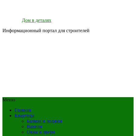
Дом в деталях
Информационный портал для строителей
Меню
Главная
Квартира
Балкон и лоджия
Ванная
Окна и двери