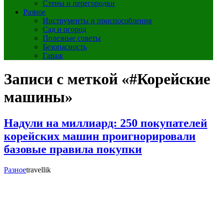
Стены и перегородки
Разное
Инструменты и приспособления
Сад и огород
Полезные советы
Безопасность
Гараж
Записи с меткой «#Корейские
машины»
Надули на миллиард: 250 покупателей
корейских машин проигнорировали
базовые правила покупки
Разное
travellik