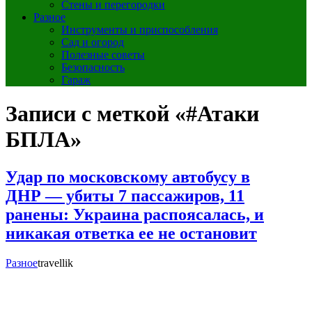
Стены и перегородки
Разное
Инструменты и приспособления
Сад и огород
Полезные советы
Безопасность
Гараж
Записи с меткой «#Атаки
БПЛА»
Удар по московскому автобусу в
ДНР — убиты 7 пассажиров, 11
ранены: Украина распоясалась, и
никакая ответка ее не остановит
Разное
travellik