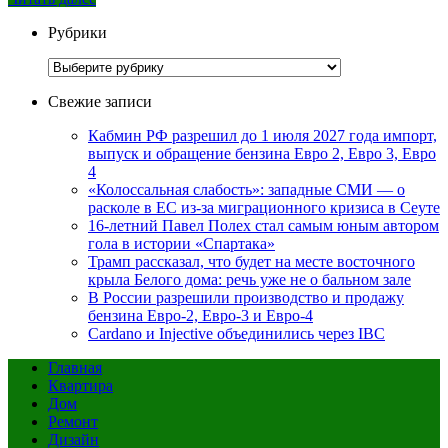
Рубрики
Рубрики
Свежие записи
Кабмин РФ разрешил до 1 июля 2027 года импорт,
выпуск и обращение бензина Евро 2, Евро 3, Евро
4
«Колоссальная слабость»: западные СМИ — о
расколе в ЕС из-за миграционного кризиса в Сеуте
16-летний Павел Полех стал самым юным автором
гола в истории «Спартака»
Трамп рассказал, что будет на месте восточного
крыла Белого дома: речь уже не о бальном зале
В России разрешили производство и продажу
бензина Евро-2, Евро-3 и Евро-4
Cardano и Injective объединились через IBC
Главная
Квартира
Дом
Ремонт
Дизайн