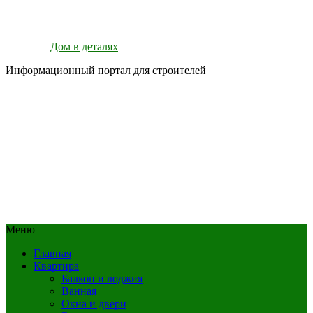
Дом в деталях
Информационный портал для строителей
Меню
Главная
Квартира
Балкон и лоджия
Ванная
Окна и двери