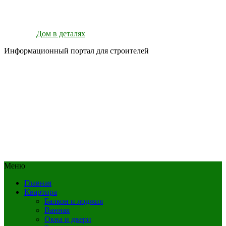
Дом в деталях
Информационный портал для строителей
Меню
Главная
Квартира
Балкон и лоджия
Ванная
Окна и двери