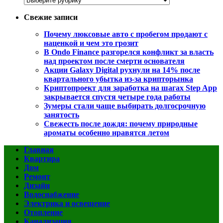
Свежие записи
Почему люксовые авто с пробегом продают с
наценкой и чем это грозит
В Ondo Finance разгорелся конфликт за власть
над проектом после смерти основателя
Акции Galaxy Digital рухнули на 14% после
квартального убытка из-за крипторынка
Криптопроект для заработка на шагах Step App
закрывается спустя четыре года работы
Зумеры стали чаще выбирать долгосрочную
занятость
Свежесть после дождя: почему природные
ароматы особенно нравятся летом
Главная
Квартира
Дом
Ремонт
Дизайн
Водоснабжение
Электрика и освещение
Отопление
Канализация