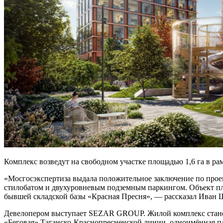
Комплекс возведут на свободном участке площадью 1,6 га в р
«Мосгосэкспертиза выдала положительное заключение по проек
стилобатом и двухуровневым подземным паркингом. Объект пла
бывшей складской базы «Красная Пресня», — рассказал Иван 
Девелопером выступает SEZAR GROUP. Жилой комплекс станет 
«Беговая» Таганско-Краснопресненской линии, одноимённая пл