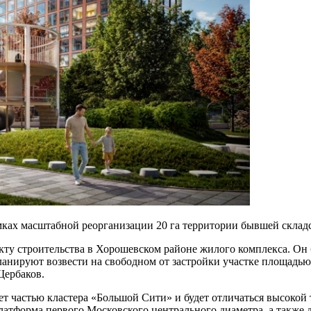
амках масштабной реорганизации 20 га территории бывшей склад
ту строительства в Хорошевском районе жилого комплекса. Он 
нируют возвести на свободном от застройки участке площадью 
Щербаков.
частью кластера «Большой Сити» и будет отличаться высокой т
атформа первого Московского центрального диаметра, а также 