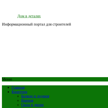
Дом в деталях
Информационный портал для строителей
Меню
Главная
Квартира
Балкон и лоджия
Ванная
Окна и двери