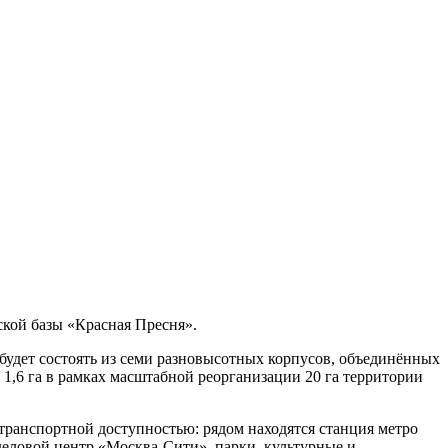
ской базы «Красная Пресня».
будет состоять из семи разновысотных корпусов, объединённых
1,6 га в рамках масштабной реорганизации 20 га территории
ранспортной доступностью: рядом находятся станция метро
деловой центр «Москва-Сити», парки, культурные и