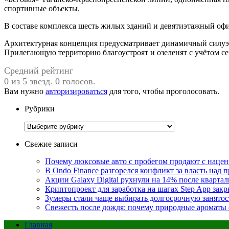
спортивные объекты.
В составе комплекса шесть жилых зданий и девятиэтажный оф
Архитектурная концепция предусматривает динамичный силуэт 
Прилегающую территорию благоустроят и озеленят с учётом се
Средний рейтинг
0 из 5 звезд. 0 голосов.
Вам нужно
авторизироваться
для того, чтобы проголосовать.
Рубрики
Рубрики
Свежие записи
Почему люксовые авто с пробегом продают с наценк
В Ondo Finance разгорелся конфликт за власть над 
Акции Galaxy Digital рухнули на 14% после кварта
Криптопроект для заработка на шагах Step App закр
Зумеры стали чаще выбирать долгосрочную занятос
Свежесть после дождя: почему природные ароматы 
Главная