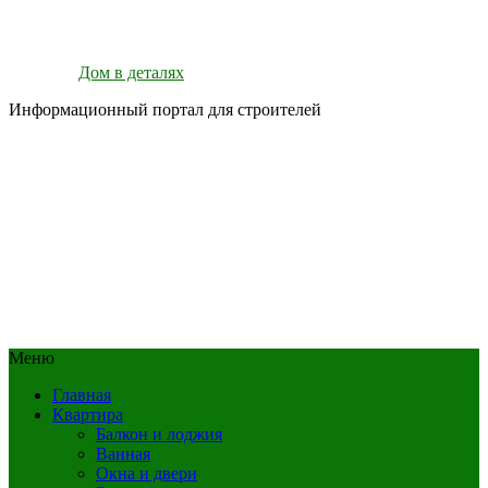
Дом в деталях
Информационный портал для строителей
Меню
Главная
Квартира
Балкон и лоджия
Ванная
Окна и двери