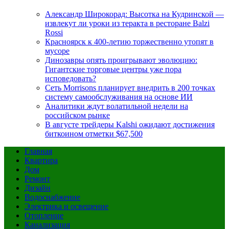
Александр Широкорад: Высотка на Кудринской —
извлекут ли уроки из теракта в ресторане Balzi
Rossi
Красноярск к 400-летию торжественно утопят в
мусоре
Динозавры опять проигрывают эволюцию:
Гигантские торговые центры уже пора
исповедовать?
Сеть Morrisons планирует внедрить в 200 точках
систему самообслуживания на основе ИИ
Аналитики ждут волатильной недели на
российском рынке
В августе трейдеры Kalshi ожидают достижения
биткоином отметки $67,500
Главная
Квартира
Дом
Ремонт
Дизайн
Водоснабжение
Электрика и освещение
Отопление
Канализация