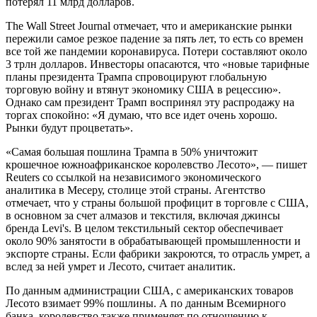
потерял 11 млрд долларов.
The Wall Street Journal отмечает, что и американские рынки
пережили самое резкое падение за пять лет, то есть со времен
все той же пандемии коронавируса. Потери составляют около
3 трлн долларов. Инвесторы опасаются, что «новые тарифные
планы президента Трампа спровоцируют глобальную
торговую войну и втянут экономику США в рецессию».
Однако сам президент Трамп воспринял эту распродажу на
торгах спокойно: «Я думаю, что все идет очень хорошо.
Рынки будут процветать».
«Самая большая пошлина Трампа в 50% уничтожит
крошечное южноафриканское королевство Лесото», — пишет
Reuters со ссылкой на независимого экономического
аналитика в Месеру, столице этой страны. Агентство
отмечает, что у страны большой профицит в торговле с США,
в основном за счет алмазов и текстиля, включая джинсы
бренда Levi's. В целом текстильный сектор обеспечивает
около 90% занятости в обрабатывающей промышленности и
экспорте страны. Если фабрики закроются, то отрасль умрет, а
вслед за ней умрет и Лесото, считает аналитик.
По данным администрации США, с американских товаров
Лесото взимает 99% пошлины. А по данным Всемирного
банка, королевство также применяет по отношению к