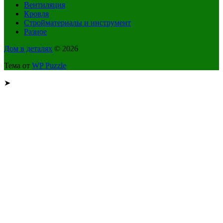
Вентиляция
Кровля
Стройматериалы и инструмент
Разное
Дом в деталях
© 2026
Тема от
WP Puzzle
➤