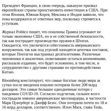
Президент Франции, в свою очередь, накануне призвал
европейские страны приостановить инвестиции в США. При
этом Япония, Южная Корея, Мексика и Индия заявили, что
пока воздержатся от ответных мер, поскольку стремятся к
уступкам.
Журнал Politico пишет, что пошлины Трампа угрожают не
только экономике США, но и ее собственной безопасности,
так как пострадает производство оружия в Штатах.
Ожидается, что увеличится себестоимость американского
вооружения, так как под угрозой находятся цепочки поставок,
которые Пентагон выстраивал десятилетиями. Различные
чиновники и аналитики, пожелавшие остаться анонимными,
рассказали изданию, что будет осложнено, в том числе, и
сотрудничество с другими странами по противодействию
Китаю.
Bloomberg констатирует, что самые богатые люди мира за
сутки после введения пошлин потеряли более 208 млрд
долларов. Это самые большие однодневные потери с
пандемии COVID-19. Согласно подсчетам, сильнее всего
пострадали именно американские миллиардеры, в частности
Марк Цукерберг и Джефф Безос. Они потеряли почти по 18 и
16 млрд долларов, соответственно. Илон Маск, глава Tesla,