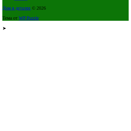
Дом в деталях
© 2026
Тема от
WP Puzzle
➤