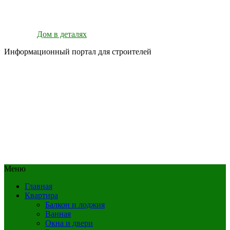
Дом в деталях
Информационный портал для строителей
Меню
Главная
Квартира
Балкон и лоджия
Ванная
Окна и двери