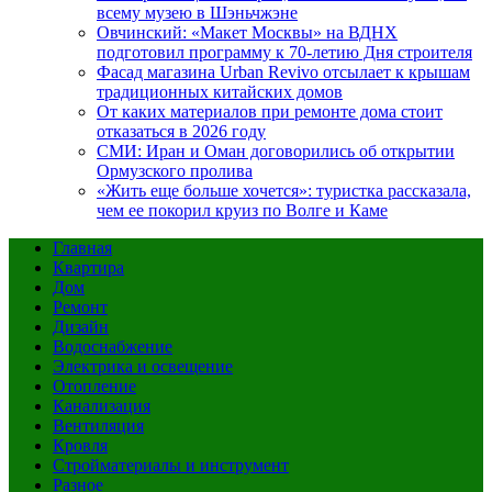
всему музею в Шэньчжэне
Овчинский: «Макет Москвы» на ВДНХ
подготовил программу к 70-летию Дня строителя
Фасад магазина Urban Revivo отсылает к крышам
традиционных китайских домов
От каких материалов при ремонте дома стоит
отказаться в 2026 году
СМИ: Иран и Оман договорились об открытии
Ормузского пролива
«Жить еще больше хочется»: туристка рассказала,
чем ее покорил круиз по Волге и Каме
Главная
Квартира
Дом
Ремонт
Дизайн
Водоснабжение
Электрика и освещение
Отопление
Канализация
Вентиляция
Кровля
Стройматериалы и инструмент
Разное