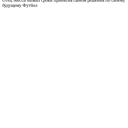
Отец Месси назвал сроки принятия сыном решения по своему
будущему
Футбол