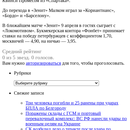
Квинси Промесом из «Спартака».
До перехода в «Зенит» Малком играл за «Кориантианс»,
«Бордо» и «Барселону».
В ближайшем матче «Зенит» 9 апреля в гостях сыграет с
«Локомотивом». Букмекерская контора «Фонбет» принимает
ставки на победу петербуржцев с коэффициентом 1,70,
москвичей — 4,90, на ничью — 3,95.
Средний рейтинг
0 из 5 звезд. 0 голосов.
Вам нужно
авторизироваться
для того, чтобы проголосовать.
Рубрики
Рубрики
Свежие записи
Три человека погибли и 25 ранены при ударах
БПЛА по Белгороду
Поражены склады с ГСМ и портовый
перевалочный комплекс: ВС РФ нанесли удары по
военным целям на Украине
СК возбудил дело о теракте после удара по