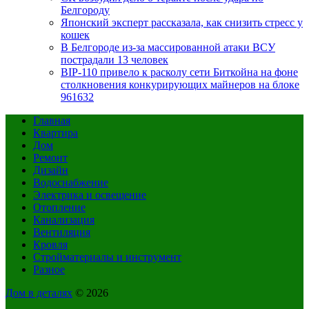
Белгороду
Японский эксперт рассказала, как снизить стресс у
кошек
В Белгороде из-за массированной атаки ВСУ
пострадали 13 человек
BIP-110 привело к расколу сети Биткойна на фоне
столкновения конкурирующих майнеров на блоке
961632
Главная
Квартира
Дом
Ремонт
Дизайн
Водоснабжение
Электрика и освещение
Отопление
Канализация
Вентиляция
Кровля
Стройматериалы и инструмент
Разное
Дом в деталях
© 2026