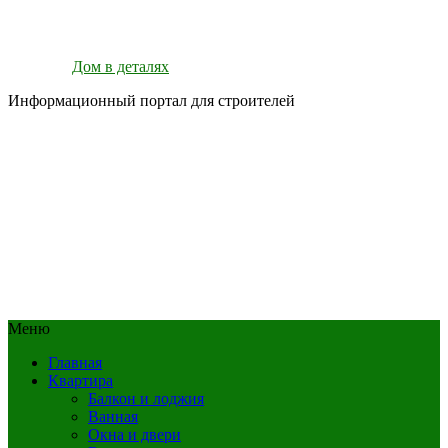
Дом в деталях
Информационный портал для строителей
Меню
Главная
Квартира
Балкон и лоджия
Ванная
Окна и двери