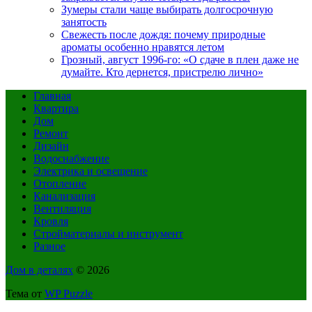
Зумеры стали чаще выбирать долгосрочную
занятость
Свежесть после дождя: почему природные
ароматы особенно нравятся летом
Грозный, август 1996-го: «О сдаче в плен даже не
думайте. Кто дернется, пристрелю лично»
Главная
Квартира
Дом
Ремонт
Дизайн
Водоснабжение
Электрика и освещение
Отопление
Канализация
Вентиляция
Кровля
Стройматериалы и инструмент
Разное
Дом в деталях
© 2026
Тема от
WP Puzzle