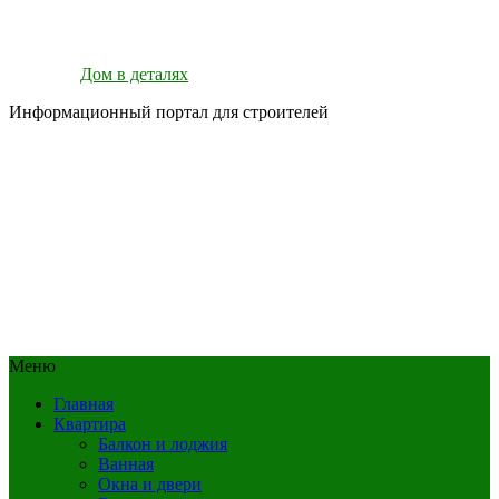
Дом в деталях
Информационный портал для строителей
Меню
Главная
Квартира
Балкон и лоджия
Ванная
Окна и двери