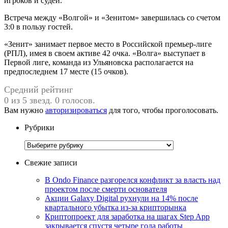
игроков и судей.
Встреча между «Волгой» и «Зенитом» завершилась со счетом
3:0 в пользу гостей.
«Зенит» занимает первое место в Российской премьер-лиге
(РПЛ), имея в своем активе 42 очка. «Волга» выступает в
Первой лиге, команда из Ульяновска располагается на
предпоследнем 17 месте (15 очков).
Средний рейтинг
0 из 5 звезд. 0 голосов.
Вам нужно
авторизироваться
для того, чтобы проголосовать.
Рубрики
Рубрики
Свежие записи
В Ondo Finance разгорелся конфликт за власть над
проектом после смерти основателя
Акции Galaxy Digital рухнули на 14% после
квартального убытка из-за крипторынка
Криптопроект для заработка на шагах Step App
закрывается спустя четыре года работы