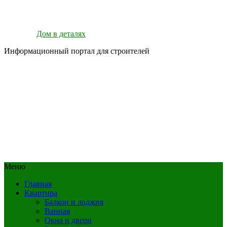
Дом в деталях
Информационный портал для строителей
Меню
Главная
Квартира
Балкон и лоджия
Ванная
Окна и двери