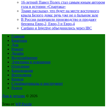
16-летний Павел Полех стал самым юным автором
гола в истории «Спартака»
Трамп рассказал, что будет на месте восточного
крыла Белого дома: речь уже не о бальном зале
В России разрешили производство и продажу
бензина Евро-2, Евро-3 и Евро-4
Cardano и Injective объединились через IBC
Главная
Квартира
Дом
Ремонт
Дизайн
Водоснабжение
Электрика и освещение
Отопление
Канализация
Вентиляция
Кровля
Стройматериалы и инструмент
Разное
Дом в деталях
© 2026
Тема от
WP Puzzle