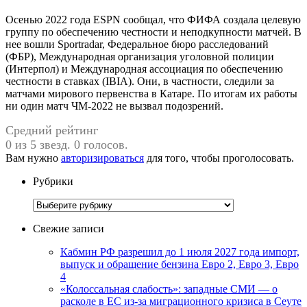
Осенью 2022 года ESPN сообщал, что ФИФА создала целевую
группу по обеспечению честности и неподкупности матчей. В
нее вошли Sportradar, Федеральное бюро расследований
(ФБР), Международная организация уголовной полиции
(Интерпол) и Международная ассоциация по обеспечению
честности в ставках (IBIA). Они, в частности, следили за
матчами мирового первенства в Катаре. По итогам их работы
ни один матч ЧМ-2022 не вызвал подозрений.
Средний рейтинг
0 из 5 звезд. 0 голосов.
Вам нужно
авторизироваться
для того, чтобы проголосовать.
Рубрики
Рубрики
Свежие записи
Кабмин РФ разрешил до 1 июля 2027 года импорт,
выпуск и обращение бензина Евро 2, Евро 3, Евро
4
«Колоссальная слабость»: западные СМИ — о
расколе в ЕС из-за миграционного кризиса в Сеуте