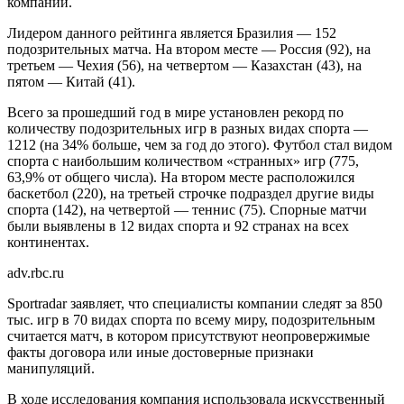
компаний.
Лидером данного рейтинга является Бразилия — 152
подозрительных матча. На втором месте — Россия (92), на
третьем — Чехия (56), на четвертом — Казахстан (43), на
пятом — Китай (41).
Всего за прошедший год в мире установлен рекорд по
количеству подозрительных игр в разных видах спорта —
1212 (на 34% больше, чем за год до этого). Футбол стал видом
спорта с наибольшим количеством «странных» игр (775,
63,9% от общего числа). На втором месте расположился
баскетбол (220), на третьей строчке подраздел другие виды
спорта (142), на четвертой — теннис (75). Спорные матчи
были выявлены в 12 видах спорта и 92 странах на всех
континентах.
adv.rbc.ru
Sportradar заявляет, что специалисты компании следят за 850
тыс. игр в 70 видах спорта по всему миру, подозрительным
считается матч, в котором присутствуют неопровержимые
факты договора или иные достоверные признаки
манипуляций.
В ходе исследования компания использовала искусственный