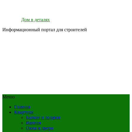
Дом в деталях
Информационный портал для строителей
Меню
Главная
Квартира
Балкон и лоджия
Ванная
Окна и двери