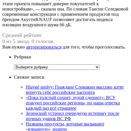
этапе проекта повышает доверие покупателей к
новостройкам», — сказала она. По словам Таисии Селедковой
современные конструкции с применением продуктов под
брендом АкустиKNAUF позволяют достигать индекса
изоляции воздушного шума 66 дБ.
Средний рейтинг
0 из 5 звезд. 0 голосов.
Вам нужно
авторизироваться
для того, чтобы проголосовать.
Рубрики
Рубрики
Свежие записи
Hlavné správy: Граждане Словакии массово хотят
вернуть себе российские паспорта
«Пока толстый сохнет, худой сдохнет»: ВСУ
атакуют российские регионы, но наша ответка
каждый раз всё страшнее
Зеленский устроил очередную истерику после
ночных ударов ВС РФ
Названы продукты, которые вызывают
«взрывную» диарею