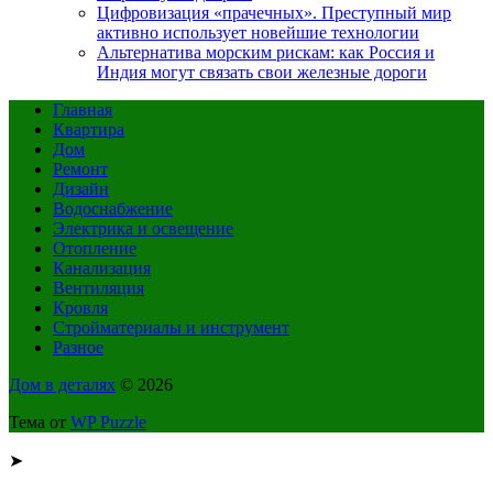
Цифровизация «прачечных». Преступный мир
активно использует новейшие технологии
Альтернатива морским рискам: как Россия и
Индия могут связать свои железные дороги
Главная
Квартира
Дом
Ремонт
Дизайн
Водоснабжение
Электрика и освещение
Отопление
Канализация
Вентиляция
Кровля
Стройматериалы и инструмент
Разное
Дом в деталях
© 2026
Тема от
WP Puzzle
➤