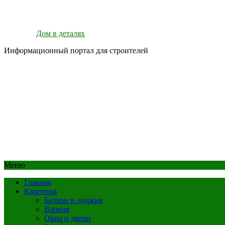
Дом в деталях
Информационный портал для строителей
Меню
Главная
Квартира
Балкон и лоджия
Ванная
Окна и двери