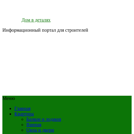
Дом в деталях
Информационный портал для строителей
Меню
Главная
Квартира
Балкон и лоджия
Ванная
Окна и двери