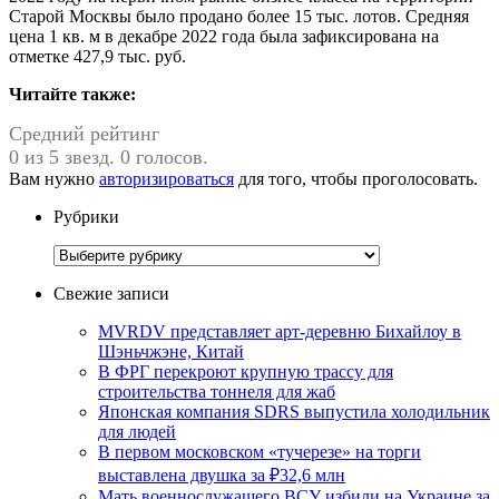
Старой Москвы было продано более 15 тыс. лотов. Средняя
цена 1 кв. м в декабре 2022 года была зафиксирована на
отметке 427,9 тыс. руб.
Читайте также:
Средний рейтинг
0 из 5 звезд. 0 голосов.
Вам нужно
авторизироваться
для того, чтобы проголосовать.
Рубрики
Рубрики
Свежие записи
MVRDV представляет арт-деревню Бихайлоу в
Шэньчжэне, Китай
В ФРГ перекроют крупную трассу для
строительства тоннеля для жаб
Японская компания SDRS выпустила холодильник
для людей
В первом московском «тучерезе» на торги
выставлена двушка за ₽32,6 млн
Мать военнослужащего ВСУ избили на Украине за