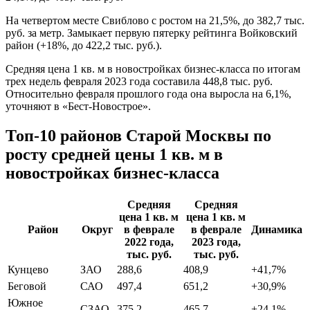
На четвертом месте Свиблово с ростом на 21,5%, до 382,7 тыс.
руб. за метр. Замыкает первую пятерку рейтинга Войковский
район (+18%, до 422,2 тыс. руб.).
Средняя цена 1 кв. м в новостройках бизнес-класса по итогам
трех недель февраля 2023 года составила 448,8 тыс. руб.
Относительно февраля прошлого года она выросла на 6,1%,
уточняют в «Бест-Новострое».
Топ-10 районов Старой Москвы по
росту средней цены 1 кв. м в
новостройках бизнес-класса
Средняя
Средняя
цена 1 кв. м
цена 1 кв. м
Район
Округ
в феврале
в феврале
Динамика
2022 года,
2023 года,
тыс. руб.
тыс. руб.
Кунцево
ЗАО
288,6
408,9
+41,7%
Беговой
САО
497,4
651,2
+30,9%
Южное
СЗАО
375,2
465,7
+24,1%