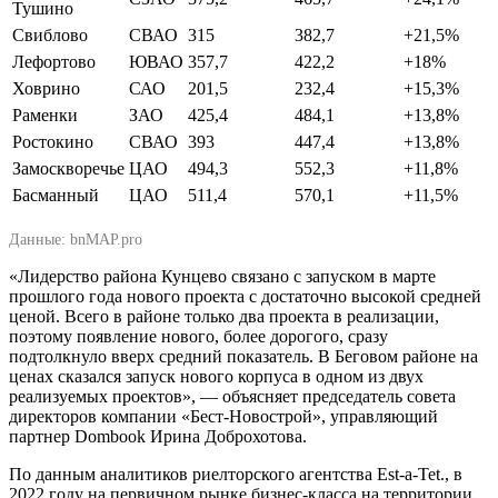
Тушино
Свиблово
СВАО
315
382,7
+21,5%
Лефортово
ЮВАО
357,7
422,2
+18%
Ховрино
САО
201,5
232,4
+15,3%
Раменки
ЗАО
425,4
484,1
+13,8%
Ростокино
СВАО
393
447,4
+13,8%
Замоскворечье
ЦАО
494,3
552,3
+11,8%
Басманный
ЦАО
511,4
570,1
+11,5%
Данные: bnMAP.pro
«Лидерство района Кунцево связано с запуском в марте
прошлого года нового проекта с достаточно высокой средней
ценой. Всего в районе только два проекта в реализации,
поэтому появление нового, более дорогого, сразу
подтолкнуло вверх средний показатель. В Беговом районе на
ценах сказался запуск нового корпуса в одном из двух
реализуемых проектов», — объясняет председатель совета
директоров компании «Бест-Новострой», управляющий
партнер Dombook Ирина Доброхотова.
По данным аналитиков риелторского агентства Est-a-Tet., в
2022 году на первичном рынке бизнес-класса на территории