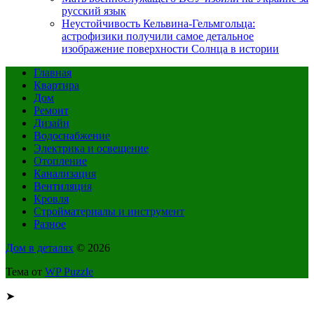
русский язык
Неустойчивость Кельвина-Гельмгольца:
астрофизики получили самое детальное
изображение поверхности Солнца в истории
Главная
Квартира
Дом
Ремонт
Дизайн
Водоснабжение
Электрика и освещение
Отопление
Канализация
Вентиляция
Кровля
Стройматериалы и инструмент
Разное
Дом в деталях
© 2026
Тема от
WP Puzzle
➤