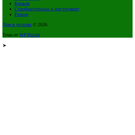
Кровля
Стройматериалы и инструмент
Разное
Дом в деталях
© 2026
Тема от
WP Puzzle
➤