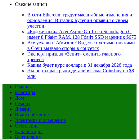
Свежие записи
В сети Ethereum грядут масштабные изменения и
обновления: Виталик Бутерин объявил о своем
участии
«Бюджетный» Acer Aspire Go 15 со Snapdragon C
имеет 8 Гбайт RAM, 128 Гбайт SSD и ценник $675
Все уехали в Абхазию? Видео с пустыми пляжами
в Сочи вызвало споры в соцсетях
Эксперт призвал «Зенит» сменить главного
тренера
Каким будет курс доллара к 31 декабря 2026 года
Эксперты раскрыли детали взлома Coinsbuy на $8
млн
Главная
Квартира
Дом
Ремонт
Дизайн
Водоснабжение
Электрика и освещение
Отопление
Канализация
Вентиляция