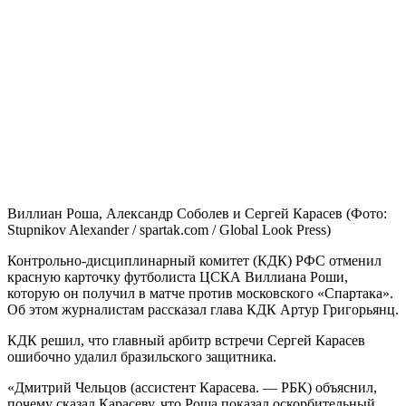
Виллиан Роша, Александр Соболев и Сергей Карасев
(Фото:
Stupnikov Alexander / spartak.com / Global Look Press)
Контрольно-дисциплинарный комитет (КДК) РФС отменил
красную карточку футболиста ЦСКА Виллиана Роши,
которую он получил в матче против московского «Спартака».
Об этом журналистам рассказал глава КДК Артур Григорьянц.
КДК решил, что главный арбитр встречи Сергей Карасев
ошибочно удалил бразильского защитника.
«Дмитрий Чельцов (ассистент Карасева. — РБК) объяснил,
почему сказал Карасеву, что Роша показал оскорбительный