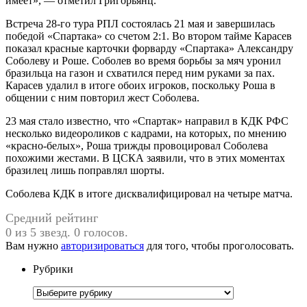
имеет», — отметил Григорьянц.
Встреча 28-го тура РПЛ состоялась 21 мая и завершилась
победой «Спартака» со счетом 2:1. Во втором тайме Карасев
показал красные карточки форварду «Спартака» Александру
Соболеву и Роше. Соболев во время борьбы за мяч уронил
бразильца на газон и схватился перед ним руками за пах.
Карасев удалил в итоге обоих игроков, поскольку Роша в
общении с ним повторил жест Соболева.
23 мая стало известно, что «Спартак» направил в КДК РФС
несколько видеороликов с кадрами, на которых, по мнению
«красно-белых», Роша трижды провоцировал Соболева
похожими жестами. В ЦСКА заявили, что в этих моментах
бразилец лишь поправлял шорты.
Соболева КДК в итоге дисквалифицировал на четыре матча.
Средний рейтинг
0 из 5 звезд. 0 голосов.
Вам нужно
авторизироваться
для того, чтобы проголосовать.
Рубрики
Рубрики