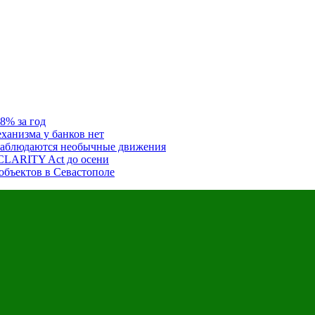
8% за год
ханизма у банков нет
наблюдаются необычные движения
CLARITY Act до осени
объектов в Севастополе