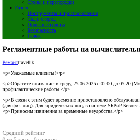
Стены и перегородки
Разное
Инструменты и приспособления
Сад и огород
Полезные советы
Безопасность
Гараж
Регламентные работы на вычислительно
Ремонт
travellik
<p>Уважаемые клиенты!</p>
<p>Обратите внимание: в среду, 25.06.2025 с 02:00 до 05:20
профилактические работы.</p>
<p>В связи с этим будет временно приостановлено обслуживани
(для физ. лиц). Для юридических лиц, в системе УБРиР Бизне
<p>Приносим извинения за временные неудобства.</p>
Средний рейтинг
0 из 5 звезд. 0 голосов.