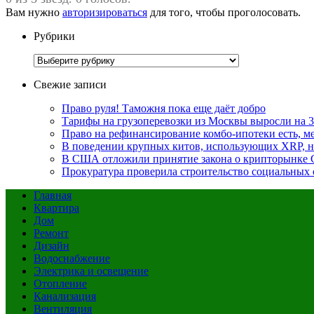
Вам нужно
авторизироваться
для того, чтобы проголосовать.
Рубрики
Рубрики
Свежие записи
Право руля! Таможня пока еще даёт добро
Тарифы на грузоперевозки из Москвы выросли на 3
Право на рефинансирование комбо-ипотеки есть, ме
В поведении крупных китов, использующих XRP, 
В США отложили принятие закона о крипторынке 
Прокуратура проверила строительство социальных 
Главная
Квартира
Дом
Ремонт
Дизайн
Водоснабжение
Электрика и освещение
Отопление
Канализация
Вентиляция