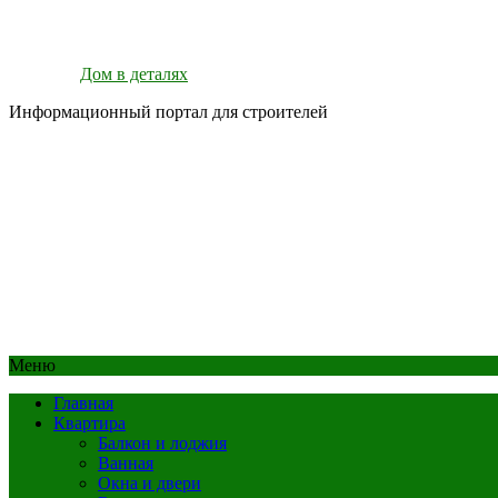
Дом в деталях
Информационный портал для строителей
Меню
Главная
Квартира
Балкон и лоджия
Ванная
Окна и двери