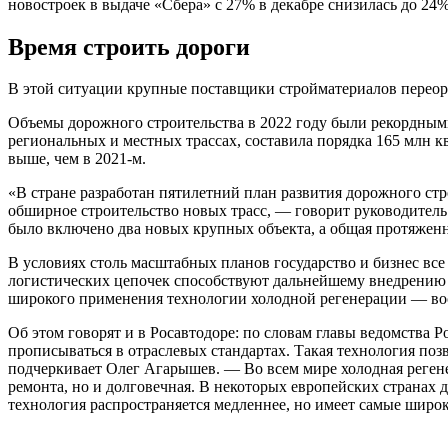
новостроек в выдаче «Сбера» с 27% в декабре снизилась до 24% 
Время строить дороги
В этой ситуации крупные поставщики стройматериалов переор
Объемы дорожного строительства в 2022 году были рекордными
региональных и местных трассах, составила порядка 165 млн 
выше, чем в 2021-м.
«В стране разработан пятилетний план развития дорожного ст
обширное строительство новых трасс, — говорит руководитель
было включено два новых крупных объекта, а общая протяженно
В условиях столь масштабных планов государство и бизнес вс
логистических цепочек способствуют дальнейшему внедрению о
широкого применения технологии холодной регенерации — вос
Об этом говорят и в Росавтодоре: по словам главы ведомства Р
прописываться в отраслевых стандартах. Такая технология поз
подчеркивает Олег Агарышев. — Во всем мире холодная реген
ремонта, но и долговечная. В некоторых европейских странах 
технология распространяется медленнее, но имеет самые широ