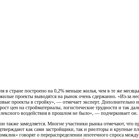
ля в стране построено на 0,2% меньше жилья, чем в те же месяц
жилые проекты выводятся на рынок очень сдержанно. «Из-за не
овые проекты в стройку», — отмечает эксперт. Дополнительно н
ост цен на стройматериалы, логистические трудности и так да
лексного воздействия в прошлом не было», — подчеркивает он.
он также замедляется. Многие участники рынка отмечают, что п
одтверждают как сами застройщики, так и риелторы и крупные 
Домклик» говорят о перераспределении ипотечного спроса меж