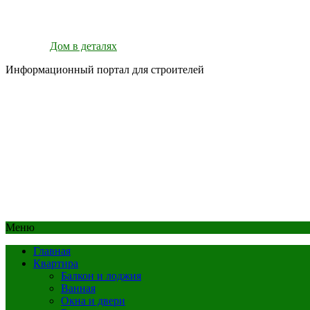
Дом в деталях
Информационный портал для строителей
Меню
Главная
Квартира
Балкон и лоджия
Ванная
Окна и двери