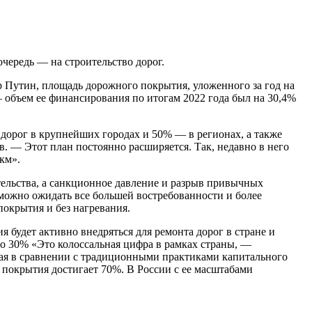
чередь — на строительство дорог.
р Путин, площадь дорожного покрытия, уложенного за год на
 объем ее финансирования по итогам 2022 года был на 30,4%
 дорог в крупнейших городах и 50% — в регионах, а также
. — Этот план постоянно расширяется. Так, недавно в него
км».
тельства, а санкционное давление и разрыв привычных
можно ожидать все большей востребованности и более
окрытия и без нагревания.
я будет активно внедряться для ремонта дорог в стране и
до 30% «Это колоссальная цифра в рамках страны, —
ная в сравнении с традиционными практиками капитального
о покрытия достигает 70%. В России с ее масштабами