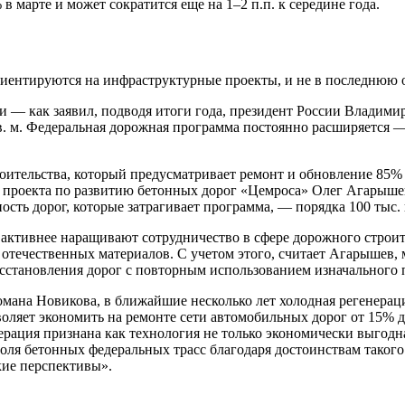
в марте и может сократится еще на 1–2 п.п. к середине года.
иентируются на инфраструктурные проекты, и не в последнюю о
 — как заявил, подводя итоги года, президент России Владими
кв. м. Федеральная дорожная программа постоянно расширяется —
роительства, который предусматривает ремонт и обновление 85%
 проекта по развитию бетонных дорог «Цемроса» Олег Агарышев
сть дорог, которые затрагивает программа, — порядка 100 тыс. 
е активнее наращивают сотрудничество в сфере дорожного строи
течественных материалов. С учетом этого, считает Агарышев, 
становления дорог с повторным использованием изначального п
омана Новикова, в ближайшие несколько лет холодная регенераци
воляет экономить на ремонте сети автомобильных дорог от 15% 
ерация признана как технология не только экономически выгод
доля бетонных федеральных трасс благодаря достоинствам таког
кие перспективы».