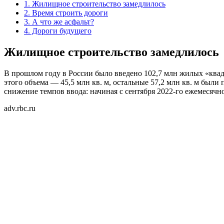
1.
Жилищное строительство замедлилось
2.
Время строить дороги
3.
А что же асфальт?
4.
Дороги будущего
Жилищное строительство замедлилось
В прошлом году в России было введено 102,7 млн жилых «ква
этого объема — 45,5 млн кв. м, остальные 57,2 млн кв. м был
снижение темпов ввода: начиная с сентября 2022-го ежемесячно
adv.rbc.ru