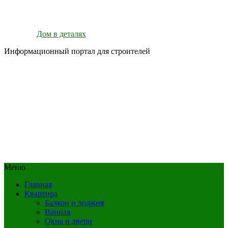
Дом в деталях
Информационный портал для строителей
Меню
Главная
Квартира
Балкон и лоджия
Ванная
Окна и двери