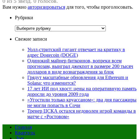
0 из 5 звезд. 0 голосов.
Вам нужно
авторизироваться
для того, чтобы проголосовать.
Рубрики
Рубрики
Свежие записи
Уолл-стритский гигант отвечает на критику в
адрес Dogecoin (DOGE)
Одинокий майнер биткоинов, вопреки всем
прогнозам, выиграл джекпот в размере 200 тысяч
долларов в виде вознаграждения за блок
Грядут масштабные обновления для Ethereum и
Solana: что изменится?
17 лет ИИ под хвост: цены на оперативную память
доросли до уровня 2009 года
«Угостили только круассаном»: два дня пассажиры
не могли попасть в Сочи
Тренер ЦСКА остался недоволен игрой команды в
матче с «Ростовом»
Главная
Квартира
Дом