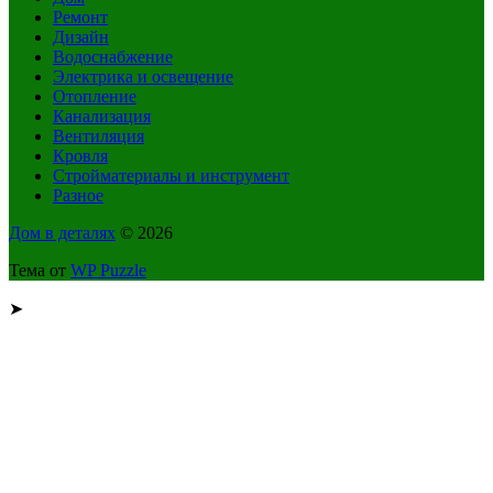
Ремонт
Дизайн
Водоснабжение
Электрика и освещение
Отопление
Канализация
Вентиляция
Кровля
Стройматериалы и инструмент
Разное
Дом в деталях
© 2026
Тема от
WP Puzzle
➤