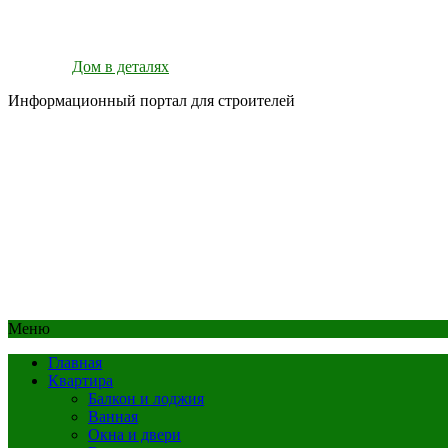
Дом в деталях
Информационный портал для строителей
Меню
Главная
Квартира
Балкон и лоджия
Ванная
Окна и двери