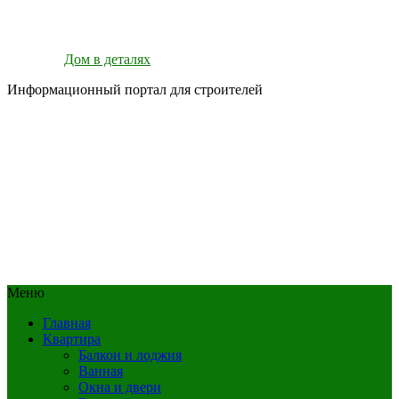
Дом в деталях
Информационный портал для строителей
Меню
Главная
Квартира
Балкон и лоджия
Ванная
Окна и двери