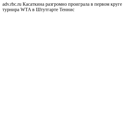
adv.rbc.ru
Касаткина разгромно проиграла в первом круге
турнира WTA в Штутгарте
Теннис