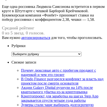
Еще одна россиянка Людмила Самсонова встретится в первом
круге в Штутгарте с чешкой Барборой Крейчиковой.
Букмекерская компания «Фонбет» принимает ставки на
победу россиянки с коэффициентом 2,38, чешки — 1,58.
Средний рейтинг
0 из 5 звезд. 0 голосов.
Вам нужно
авторизироваться
для того, чтобы проголосовать.
Рубрики
Рубрики
Свежие записи
Почему люксовые авто с пробегом продают с
наценкой и чем это грозит
В Ondo Finance разгорелся конфликт за власть над
проектом после смерти основателя
Акции Galaxy Digital рухнули на 14% после
квартального убытка из-за крипторынка
Криптопроект для заработка на шагах Step App
закрывается спустя четыре года работы
Зумеры стали чаще выбирать долгосрочную