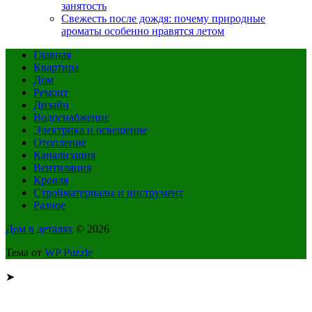
занятость
Свежесть после дождя: почему природные
ароматы особенно нравятся летом
Главная
Квартира
Дом
Ремонт
Дизайн
Водоснабжение
Электрика и освещение
Отопление
Канализация
Вентиляция
Кровля
Стройматериалы и инструмент
Разное
Дом в деталях
© 2026
Тема от
WP Puzzle
➤