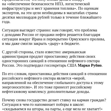
на «обеспечение безопасности НПЗ, логистической
инфраструктуры и мест хранения топлива». По оценкам
экспертов, на эти цели необходимы в масштабах страны
десятки миллиардов рублей только в течение ближайшего
года.
Ситуация выглядит странно: нам говорят, что проблема
с доходами России от продажи нефти решается благодаря
ситуации вокруг Ирана и перекрытию Ормузского пролива,
и мы даже смогли закрыть «дыру» в бюджете.
С другой стороны, стало известно: американская
администрация продлит приостановку действия своих
односторонних санкций в отношении нефтяного сектора
России. Это подтвердил госсекретарь США
Марко Рубио
.
По его словам, приостановка действия санкций в отношении
российского нефтяного сектора является «мерой,
направленной на обеспечение глобального доступа к этому
энергоносителю». И это тоже принесет российскому
нефтегазовому комплексу дополнительные доходы.
Почему снова государство делает ставку на карман граждан?
Ситуация в чем-то напоминает поборы в школе:
«скидываемся на шторы, на парты, а еще мела не хватает!»