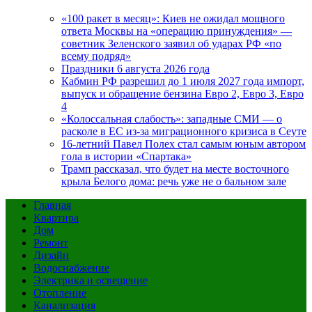
«100 ракет в месяц»: Киев не ожидал мощного
ответа Москвы на «операцию принуждения» —
советник Зеленского заявил об ударах РФ «по
всему подряд»
Праздники 6 августа 2026 года
Кабмин РФ разрешил до 1 июля 2027 года импорт,
выпуск и обращение бензина Евро 2, Евро 3, Евро
4
«Колоссальная слабость»: западные СМИ — о
расколе в ЕС из-за миграционного кризиса в Сеуте
16-летний Павел Полех стал самым юным автором
гола в истории «Спартака»
Трамп рассказал, что будет на месте восточного
крыла Белого дома: речь уже не о бальном зале
Главная
Квартира
Дом
Ремонт
Дизайн
Водоснабжение
Электрика и освещение
Отопление
Канализация