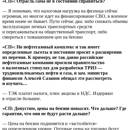
«СП»: Отрасль сама не в состоянии справиться?
— Я понимаю, что налоговая нагрузка на физлица сейчас
огромная, но многое идет на финансирование СВО, в военное
время иначе не бывает. Пути сейчас два: либо снижать объемы
эксплуатации личных транспортных средств
и пересаживаться на общественный транспорт, либо
смириться с повышением цен на бензин
«СП»: Но нефтегазовый комплекс и так имеет
определенные льготы и постоянно просит о расширении
их перечня. К примеру, не так давно российские
нефтегазовые компании просили правительство
о налоговых стимулах для разработки ТРИЗ —
трудноизвлекаемых нефти и газа, и зам. министра
финансов Алексей Сазанов обещал это рассмотреть
и изучить…
— ТЭК платит налоги, плюс акцизы и НДС. Издержки
в отрасли большие.
«СП: Допустим, цены на бензин повысят. Что дальше? Где
гарантия, что они не будут расти дальше?
— Цена на бензин поднимется и «застолбится»
на определенном уровне. Оптовые цены на топливо будут