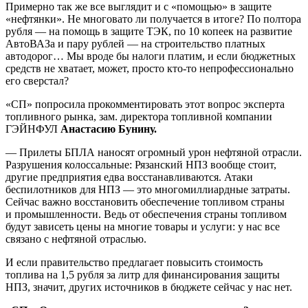
Примерно так же все выглядит и с «помощью» в защите
«нефтянки». Не многовато ли получается в итоге? По полтора
рубля — на помощь в защите ТЭК, по 10 копеек на развитие
АвтоВАЗа и пару рублей — на строительство платных
автодорог… Мы вроде бы налоги платим, и если бюджетных
средств не хватает, может, просто кто-то непрофессионально
его сверстал?
«СП» попросила прокомментировать этот вопрос эксперта
топливного рынка, зам. директора топливной компании
ГЭЙНФУЛ
Анастасию Бунину.
— Прилеты БПЛА наносят огромный урон нефтяной отрасли.
Разрушения колоссальные: Рязанский НПЗ вообще стоит,
другие предприятия едва восстанавливаются. Атаки
беспилотников для НПЗ — это многомиллиардные затраты.
Сейчас важно восстановить обеспечение топливом страны
и промышленности. Ведь от обеспечения страны топливом
будут зависеть цены на многие товары и услуги: у нас все
связано с нефтяной отраслью.
И если правительство предлагает повысить стоимость
топлива на 1,5 рубля за литр для финансирования защиты
НПЗ, значит, других источников в бюджете сейчас у нас нет.