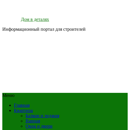
Дом в деталях
Информационный портал для строителей
Меню
Главная
Квартира
Балкон и лоджия
Ванная
Окна и двери