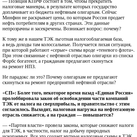
— Позиция КПРФ состоит в том, чтобы прекратить
налоговые маневры, в результате которых государство
доплачивает из бюджета нефтяным олигархам. Сейчас
Минфин не раскрывает цены, по которым Россия продает
нефть потребителям в других странах. Эти данные
непрозрачны и засекречены. Возникает вопрос: почему?
К тому же в нашем ТЭК льготная налогооблагаемая база,
а ведь доходы там колоссальные. Получается лихая ситуация,
при которой работают «серые» схемы вроде «теневого флота».
При этом связанные с нефтяной отраслью олигархи из списка
Форбс богатеют, а гражданам предлагают скинуться
на ремонт НПЗ.
Не парадокс ли это? Почему олигархам не предлагают
скинуться на ремонт предприятий нефтяной отрасли?
«
СП»: Более того, некоторое время назад «Единая Россия»
пролоббировала закон об освобождении части компаний
ТЭК от налога на сверхприбыль, и правительство с этим
согласилось. Выходит, налоговая нагрузка на нефтегазовую
отрасль снижается, а на граждан — повышается?
— «Партия власти» провела законы, которые снижают налоги
для ТЭК, в частности, налог на добычу природных
ископаемых. Все это создает мутные налоговые схемы в ТЭК,