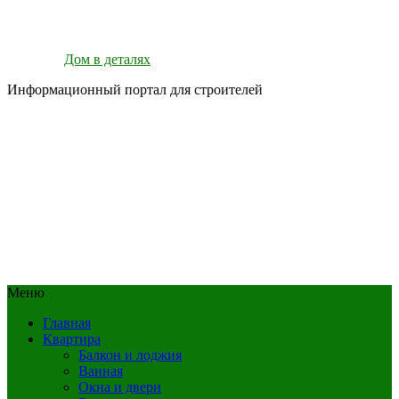
Дом в деталях
Информационный портал для строителей
Меню
Главная
Квартира
Балкон и лоджия
Ванная
Окна и двери