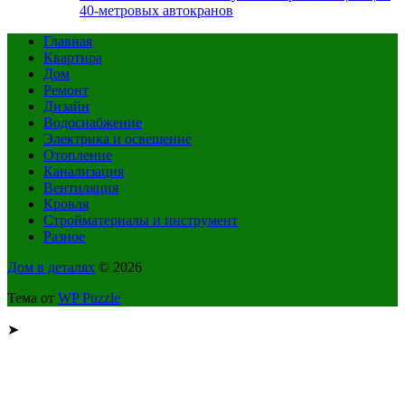
40-метровых автокранов
Главная
Квартира
Дом
Ремонт
Дизайн
Водоснабжение
Электрика и освещение
Отопление
Канализация
Вентиляция
Кровля
Стройматериалы и инструмент
Разное
Дом в деталях
© 2026
Тема от
WP Puzzle
➤