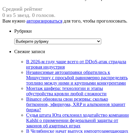
Средний рейтинг
0 из 5 звезд. 0 голосов.
Вам нужно
авторизироваться
для того, чтобы проголосовать.
Рубрики
Рубрики
Свежие записи
В 2026-м году чаще всего от DDoS-атак страдала
игровая индустрия
Независимые автозаправки обратились к
Мишустину с просьбой равномерно распределять
топливо между ними и крупными конкурентами
Монтаж шифера: технологии и этапы
обустройства кровли любой сложности
Binance обновила свои резервы: сколько
биткоинов, эфириума, XRP и альткоинов хранит
биржа?
Судья штата Юта отклонил ходатайство компании
Kalshi о применении федеральной защиты от
законов об азартных играх
В Челябинске начат выпуск импортозамещающих