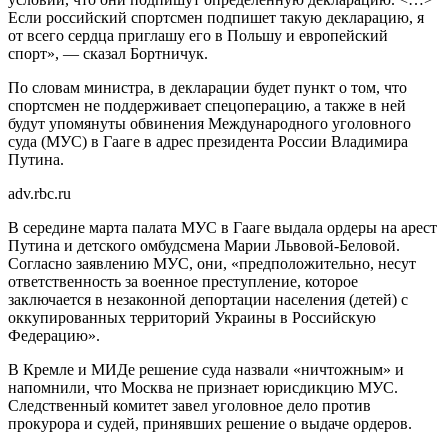
Если российский спортсмен подпишет такую декларацию, я
от всего сердца приглашу его в Польшу и европейский
спорт», — сказал Бортничук.
По словам министра, в декларации будет пункт о том, что
спортсмен не поддерживает спецоперацию, а также в ней
будут упомянуты обвинения Международного уголовного
суда (МУС) в Гааге в адрес президента России Владимира
Путина.
adv.rbc.ru
В середине марта палата МУС в Гааге выдала ордеры на арест
Путина и детского омбудсмена Марии Львовой-Беловой.
Согласно заявлению МУС, они, «предположительно, несут
ответственность за военное преступление, которое
заключается в незаконной депортации населения (детей) с
оккупированных территорий Украины в Российскую
Федерацию».
В Кремле и МИДе решение суда назвали «ничтожным» и
напомнили, что Москва не признает юрисдикцию МУС.
Следственный комитет завел уголовное дело против
прокурора и судей, принявших решение о выдаче ордеров.