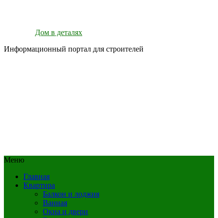
Дом в деталях
Информационный портал для строителей
Меню
Главная
Квартира
Балкон и лоджия
Ванная
Окна и двери