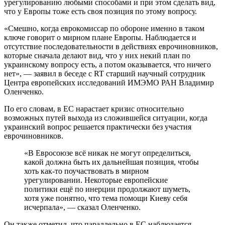
урегулированию любыми способами и при этом сделать вид,
что у Европы тоже есть своя позиция по этому вопросу.
«Смешно, когда еврокомиссар по обороне именно в таком
ключе говорит о мирном плане Европы. Наблюдается и
отсутствие последовательности в действиях еврочиновников,
которые сначала делают вид, что у них некий план по
украинскому вопросу есть, а потом оказывается, что ничего
нет», — заявил в беседе с RT старший научный сотрудник
Центра европейских исследований ИМЭМО РАН Владимир
Оленченко.
По его словам, в ЕС нарастает кризис относительно
возможных путей выхода из сложившейся ситуации, когда
украинский вопрос решается практически без участия
еврочиновников.
«В Евросоюзе всё никак не могут определиться,
какой должна быть их дальнейшая позиция, чтобы
хоть как-то поучаствовать в мирном
урегулировании. Некоторые европейские
политики ещё по инерции продолжают шуметь,
хотя уже понятно, что тема помощи Киеву себя
исчерпала», — сказал Оленченко.
Он также отметил, что параллельно в ЕС наблюдается