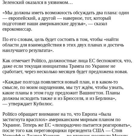
Зеленский оказался в уязвимом…
«Мы должны иметь возможность обсуждать два плана: один
— европейский, а другой — наверное, тот, который
подготовят наши американские друзья», — сказал
еврокомиссар.
По его словам, цель будет состоять в том, чтобы «найти
области для взаимодействия в этих двух планах и достичь
наилучшего результата».
Как отмечает Politico, должностные лица ЕС беспокоятся, что,
даже если текущая инициатива Трампа по Украине не
сработает, через несколько месяцев будет предложена новая.
«Каждые полгода появляется новый план, и в каком-то
смысле, по моим ощущениям, мы тут ждём, чтобы узнать,
какие планы в этом году предложит Вашингтон. Планы
должны исходить также и из Брюсселя, и из Берлина»,
— утверждает Кубилюс.
Politico обращает внимание на то, что Европа «была
застигнута врасплох» американским мирным планом по
Украине. Теперь же ЕС «лихорадочно пытается реагировать»,
после того как переговорщики президента США — Стив
Уиткофф и Джаред Кушнер — во вторник посетили Москву,