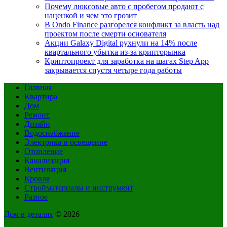
Почему люксовые авто с пробегом продают с
наценкой и чем это грозит
В Ondo Finance разгорелся конфликт за власть над
проектом после смерти основателя
Акции Galaxy Digital рухнули на 14% после
квартального убытка из-за крипторынка
Криптопроект для заработка на шагах Step App
закрывается спустя четыре года работы
Главная
Квартира
Дом
Ремонт
Дизайн
Водоснабжение
Электрика и освещение
Отопление
Канализация
Вентиляция
Кровля
Стройматериалы и инструмент
Разное
Дом в деталях
© 2026