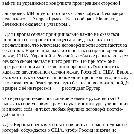
выйти из украинского конфликта проигравшей стороной.
Западные СМИ оценили отставку главы офиса Владимира
Зеленского — Андрея Ермака. Как сообщает Bloomberg,
Зеленский оказался в уязвимом…
«Для Европы сейчас принципиально важно не оказаться
полностью в стороне от процесса и не дать сложиться
впечатлению, что ключевые договорённости достигаются за
её спиной. Европейцы пытаются играть на противоречиях
между США, Украиной и Россией, чтобы сохранить роль тех,
без кого якобы нельзя ничего решить. Но при этом они
прекрасно понимают: если договорённость будет носить
характер двусторонней сделки между Россией и США, Европа
автоматически окажется в положении проигравшего, потому
что соглашение будет достигнуто без неё и, возможно, пойдёт
вразрез с её интересами», — рассуждает Брутер.
Отсюда проистекает постоянное желание руководства ЕС
навязать свои условия в рамках украинского урегулирования
и вписать себя «в текст любых будущих договорённостей»,
добавил он.
«Для Европы очень важно так повлиять на план по Украине,
который обсуждается в США, чтобы Россия никогда не