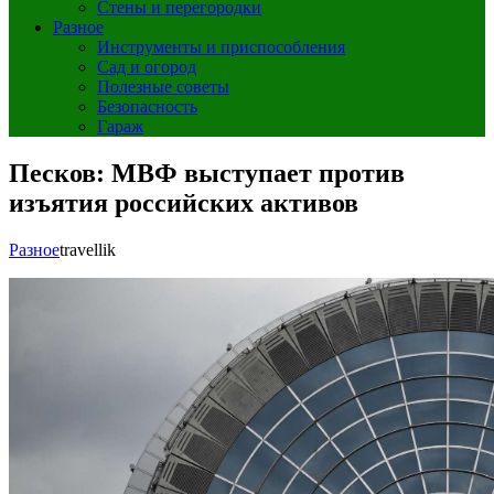
Стены и перегородки
Разное
Инструменты и приспособления
Сад и огород
Полезные советы
Безопасность
Гараж
Песков: МВФ выступает против
изъятия российских активов
Разное
travellik