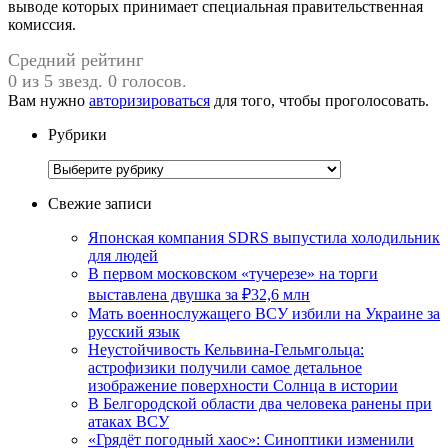
выводе которых принимает специальная правительственная
комиссия.
Средний рейтинг
0 из 5 звезд. 0 голосов.
Вам нужно
авторизироваться
для того, чтобы проголосовать.
Рубрики
Рубрики
Свежие записи
Японская компания SDRS выпустила холодильник
для людей
В первом московском «тучерезе» на торги
выставлена двушка за ₽32,6 млн
Мать военнослужащего ВСУ избили на Украине за
русский язык
Неустойчивость Кельвина-Гельмгольца:
астрофизики получили самое детальное
изображение поверхности Солнца в истории
В Белгородской области два человека ранены при
атаках ВСУ
«Грядёт погодный хаос»: Синоптики изменили