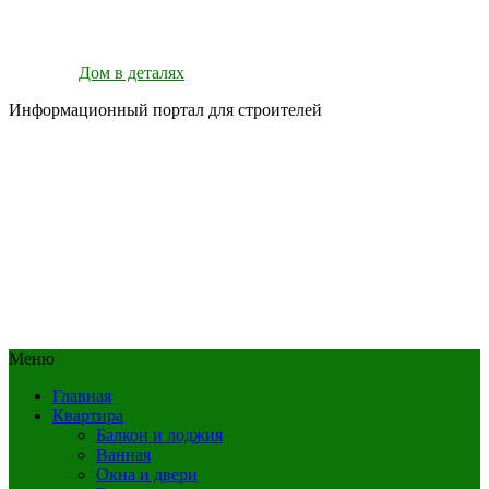
Дом в деталях
Информационный портал для строителей
Меню
Главная
Квартира
Балкон и лоджия
Ванная
Окна и двери