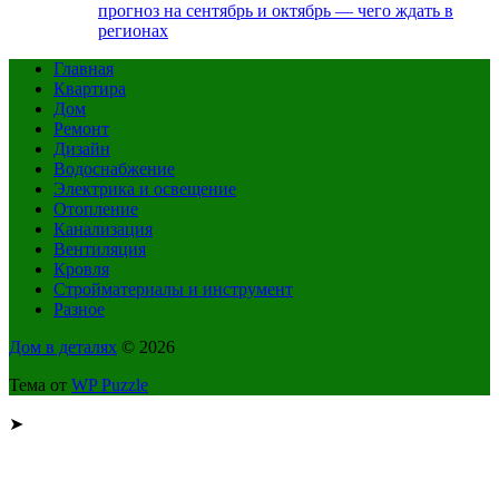
прогноз на сентябрь и октябрь — чего ждать в
регионах
Главная
Квартира
Дом
Ремонт
Дизайн
Водоснабжение
Электрика и освещение
Отопление
Канализация
Вентиляция
Кровля
Стройматериалы и инструмент
Разное
Дом в деталях
© 2026
Тема от
WP Puzzle
➤