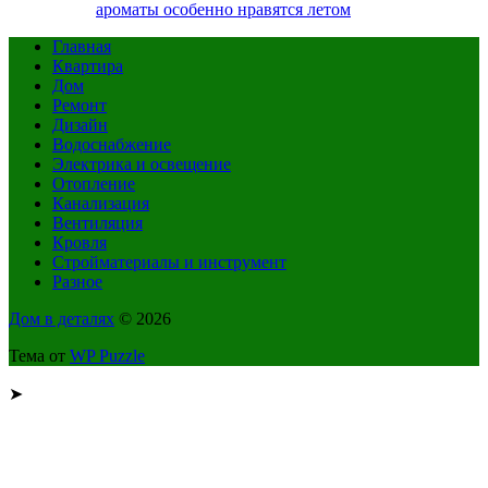
ароматы особенно нравятся летом
Главная
Квартира
Дом
Ремонт
Дизайн
Водоснабжение
Электрика и освещение
Отопление
Канализация
Вентиляция
Кровля
Стройматериалы и инструмент
Разное
Дом в деталях
© 2026
Тема от
WP Puzzle
➤