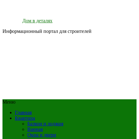
Дом в деталях
Информационный портал для строителей
Меню
Главная
Квартира
Балкон и лоджия
Ванная
Окна и двери