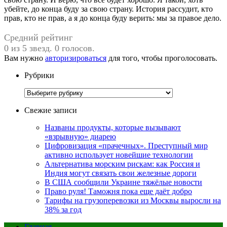
убейте, до конца буду за свою страну. История рассудит, кто
прав, кто не прав, а я до конца буду верить: мы за правое дело.
Средний рейтинг
0 из 5 звезд. 0 голосов.
Вам нужно
авторизироваться
для того, чтобы проголосовать.
Рубрики
Рубрики
Свежие записи
Названы продукты, которые вызывают
«взрывную» диарею
Цифровизация «прачечных». Преступный мир
активно использует новейшие технологии
Альтернатива морским рискам: как Россия и
Индия могут связать свои железные дороги
В США сообщили Украине тяжёлые новости
Право руля! Таможня пока еще даёт добро
Тарифы на грузоперевозки из Москвы выросли на
38% за год
Главная