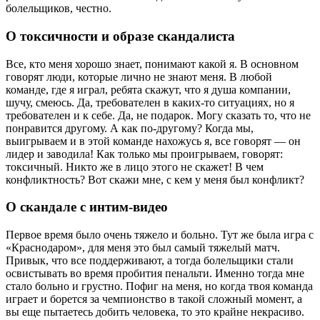
болельщиков, честно.
О токсичности и образе скандалиста
Все, кто меня хорошо знает, понимают какой я. В основном
говорят люди, которые лично не знают меня. В любой
команде, где я играл, ребята скажут, что я душа компании,
шучу, смеюсь. Да, требователен в каких-то ситуациях, но я
требователен и к себе. Да, не подарок. Могу сказать то, что не
понравится другому. А как по-другому? Когда мы,
выигрываем и в этой команде нахожусь я, все говорят — он
лидер и заводила! Как только мы проигрываем, говорят:
токсичный. Никто же в лицо этого не скажет! В чем
конфликтность? Вот скажи мне, с кем у меня был конфликт?
О скандале с интим-видео
Первое время было очень тяжело и больно. Тут же была игра с
«Краснодаром», для меня это был самый тяжелый матч.
Привык, что все поддерживают, а тогда болельщики стали
освистывать во время пробития пенальти. Именно тогда мне
стало больно и грустно. Пофиг на меня, но когда твоя команда
играет и борется за чемпионство в такой сложный момент, а
вы еще пытаетесь добить человека, то это крайне некрасиво.