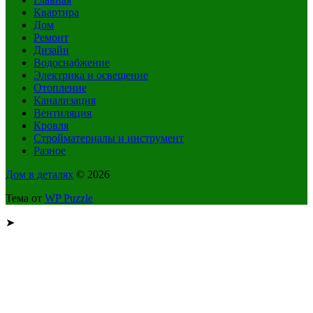
Квартира
Дом
Ремонт
Дизайн
Водоснабжение
Электрика и освещение
Отопление
Канализация
Вентиляция
Кровля
Стройматериалы и инструмент
Разное
Дом в деталях
© 2026
Тема от
WP Puzzle
➤