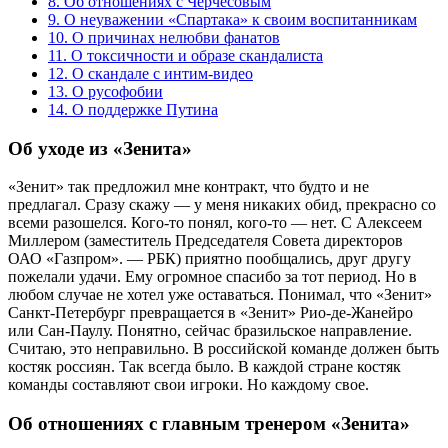
8.
Об отношениях с Черчесовым
9.
О неуважении «Спартака» к своим воспитанникам
10.
О причинах нелюбви фанатов
11.
О токсичности и образе скандалиста
12.
О скандале с интим-видео
13.
О русофобии
14.
О поддержке Путина
Об уходе из «Зенита»
«Зенит» так предложил мне контракт, что будто и не
предлагал. Сразу скажу — у меня никаких обид, прекрасно со
всеми разошелся. Кого-то понял, кого-то — нет. С Алексеем
Миллером (заместитель Председателя Совета директоров
ОАО «Газпром». — РБК) приятно пообщались, друг другу
пожелали удачи. Ему огромное спасибо за тот период. Но в
любом случае не хотел уже оставаться. Понимал, что «Зенит»
Санкт-Петербург превращается в «Зенит» Рио-де-Жанейро
или Сан-Паулу. Понятно, сейчас бразильское направление.
Считаю, это неправильно. В российской команде должен быть
костяк россиян. Так всегда было. В каждой стране костяк
команды составляют свои игроки. Но каждому свое.
Об отношениях с главным тренером «Зенита»