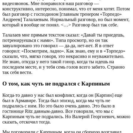
видеозвонок. Мне понравился наш разговор —
конструктивно, интересно, понимал, что от меня хотят. Потом
был разговор с господином [главным тренером «Торпедо»
Андреем] Талалаевым. Нормальный разговор, но был момент,
который я вообще не понял. <…> Разговор был так себе.
Талалаев мне прямым текстом сказал: «Давай ты приедешь,
потренируешься с нами». Типа просмотр, но он так
завуалировано это говорил — да-да, нет-нет. Я в ответ
говорил: «Посмотрим, ладно». Как знаю, ему и в «Торпедо»
сказали, что, мягко говоря, это некрасиво и неуважительно.
Не знаю, откуда у него такой гонор, когда ты идешь на
последнем месте, и у тебя семь голов всего забито. Странно
так себя вести.
О том, как чуть не подрался с Карпиным
Когда-то давно у нас был конфликт, когда он [Карпин] еще
был в Армавире. Тогда был эпизод, когда мы чуть не
подрались с ним. Но это было очень давно. Это было в
гостинице Ritz давным-давно. Все говорили, что мы с
Карпиным чуть не подрались. Но Валерий Георгиевич, можно
сказать, отскочил тогда.
Мы поговорили с Карпиным, когда он сборную возглавил.