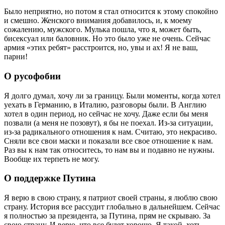
Было неприятно, но потом я стал относится к этому спокойно
и смешно. Женского внимания добавилось, и, к моему
сожалению, мужского. Мулька пошла, что я, может быть,
бисексуал или баловник. Но это было уже не очень. Сейчас
армия «этих ребят» расстроится, но, увы и ах! Я не ваш,
парни!
О русофобии
Я долго думал, хочу ли за границу. Были моменты, когда хотел
уехать в Германию, в Италию, разговоры были. В Англию
хотел в один период, но сейчас не хочу. Даже если бы меня
позвали (а меня не позовут), я бы не поехал. Из-за ситуации,
из-за радикального отношения к нам. Считаю, это некрасиво.
Сняли все свои маски и показали все свое отношение к нам.
Раз вы к нам так относитесь, то нам вы и подавно не нужны.
Вообще их терпеть не могу.
О поддержке Путина
Я верю в свою страну, я патриот своей страны, я люблю свою
страну. История все рассудит глобально в дальнейшем. Сейчас
я полностью за президента, за Путина, прям не скрываю. За
свою страну. И верю, что все будет хорошо. Я такой, хоть