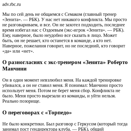
adv.rbc.ru
Мы по сей день не общаемся с Семаком (главный тренер
«Зенита». — РБК). У нас нет никакого конфликта. Мы просто
не разговариваем, и все. Он не захотел подходить, последнее
время избегал нас с Оздоевым (экс-игрок «Зенита». — РБК).
Ему, наверное, было неудобно все сказать в лицо. Может
быть, он не решает, кто останется в команде, а кто нет.
Наверное, пожелания говорит, но не последний, кто говорит
«да» или «нет».
О разногласиях с экс-тренером «Зенита» Роберто
Манчини
Он в один момент невзлюбил меня. На каждой тренировке
убивался, а он не ставил меня. Я понимал: Манчини просто
использует меня. Потом не берет меня сбор. Конфликта не
было. Меня просто вырезали из команды, и уйти нельзя.
Реально позорище.
О переговорах с «Торпедо»
Не было конкретики. Был разговор с Геркусом (который тогда
занимал пост гендиректора клуба. — РБК), общий