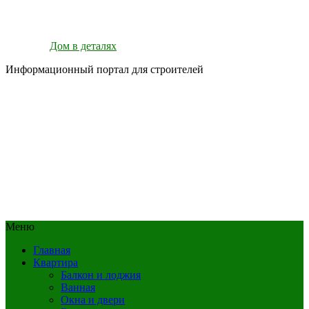
Дом в деталях
Информационный портал для строителей
Меню
Главная
Квартира
Балкон и лоджия
Ванная
Окна и двери