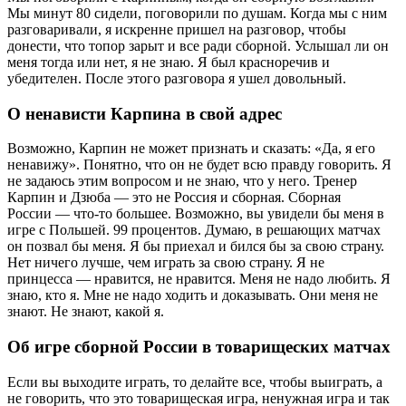
Мы минут 80 сидели, поговорили по душам. Когда мы с ним
разговаривали, я искренне пришел на разговор, чтобы
донести, что топор зарыт и все ради сборной. Услышал ли он
меня тогда или нет, я не знаю. Я был красноречив и
убедителен. После этого разговора я ушел довольный.
О ненависти Карпина в свой адрес
Возможно, Карпин не может признать и сказать: «Да, я его
ненавижу». Понятно, что он не будет всю правду говорить. Я
не задаюсь этим вопросом и не знаю, что у него. Тренер
Карпин и Дзюба — это не Россия и сборная. Сборная
России — что-то большее. Возможно, вы увидели бы меня в
игре с Польшей. 99 процентов. Думаю, в решающих матчах
он позвал бы меня. Я бы приехал и бился бы за свою страну.
Нет ничего лучше, чем играть за свою страну. Я не
принцесса — нравится, не нравится. Меня не надо любить. Я
знаю, кто я. Мне не надо ходить и доказывать. Они меня не
знают. Не знают, какой я.
Об игре сборной России в товарищеских матчах
Если вы выходите играть, то делайте все, чтобы выиграть, а
не говорить, что это товарищеская игра, ненужная игра и так