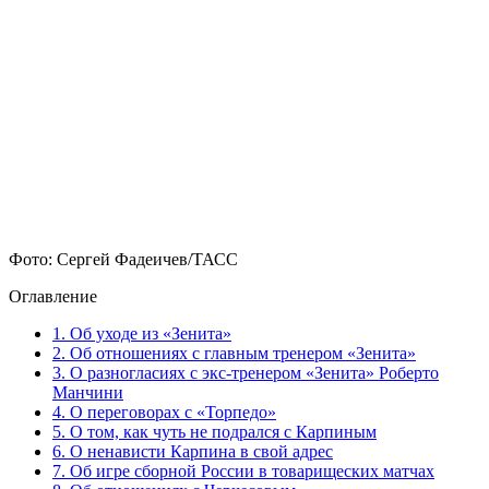
Фото: Сергей Фадеичев/ТАСС
Оглавление
1.
Об уходе из «Зенита»
2.
Об отношениях с главным тренером «Зенита»
3.
О разногласиях с экс-тренером «Зенита» Роберто
Манчини
4.
О переговорах с «Торпедо»
5.
О том, как чуть не подрался с Карпиным
6.
О ненависти Карпина в свой адрес
7.
Об игре сборной России в товарищеских матчах