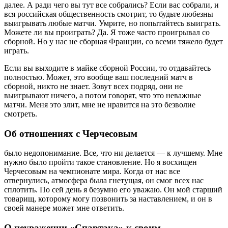
далее. А ради чего вы тут все собрались? Если вас собрали, и
вся российская общественность смотрит, то будьте любезны
выигрывать любые матчи. Умрите, но попытайтесь выиграть.
Можете ли вы проиграть? Да. Я тоже часто проигрывал со
сборной. Но у нас не сборная Франции, со всеми тяжело будет
играть.
Если вы выходите в майке сборной России, то отдавайтесь
полностью. Может, это вообще ваш последний матч в
сборной, никто не знает. Зовут всех подряд, они не
выигрывают ничего, а потом говорят, что это неважные
матчи. Меня это злит, мне не нравится на это безволие
смотреть.
Об отношениях с Черчесовым
было недопонимание. Все, что ни делается — к лучшему. Мне
нужно было пройти такое становление. Но я восхищен
Черчесовым на чемпионате мира. Когда от нас все
отвернулись, атмосфера была гнетущая, он смог всех нас
сплотить. По сей день я безумно его уважаю. Он мой старший
товарищ, которому могу позвонить за наставлением, и он в
своей манере может мне ответить.
О неуважении «Спартака» к своим