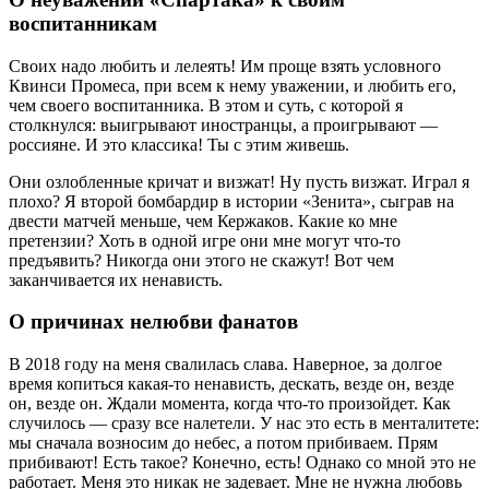
воспитанникам
Своих надо любить и лелеять! Им проще взять условного
Квинси Промеса, при всем к нему уважении, и любить его,
чем своего воспитанника. В этом и суть, с которой я
столкнулся: выигрывают иностранцы, а проигрывают —
россияне. И это классика! Ты с этим живешь.
Они озлобленные кричат и визжат! Ну пусть визжат. Играл я
плохо? Я второй бомбардир в истории «Зенита», сыграв на
двести матчей меньше, чем Кержаков. Какие ко мне
претензии? Хоть в одной игре они мне могут что-то
предъявить? Никогда они этого не скажут! Вот чем
заканчивается их ненависть.
О причинах нелюбви фанатов
В 2018 году на меня свалилась слава. Наверное, за долгое
время копиться какая-то ненависть, дескать, везде он, везде
он, везде он. Ждали момента, когда что-то произойдет. Как
случилось — сразу все налетели. У нас это есть в менталитете:
мы сначала возносим до небес, а потом прибиваем. Прям
прибивают! Есть такое? Конечно, есть! Однако со мной это не
работает. Меня это никак не задевает. Мне не нужна любовь