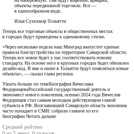
на набережную. Там будут кофейни, ярмарки,
объекты передвижной торговли. Все —
в единообразном виде.
Илья Сухихмэр Тольятти
Теперь все торговые объекты в общественных местах
в городах будут приведены к одинаковому стилю.
«Через несколько недель наш Минград выпустит единые
правила благоустройства на территории Самарской области.
Теперь все новое будет у нас соответствовать новому
стандарту. На основе него в крупных городах будет обновлен
дизайн-код. В мае и июне в Тольятти будут появляться новые
объекты», — сказал глава региона.
Узнать больше по темеБиография Вячеслава
ФедорищеваРоссийский государственный деятель и
экономист нового поколения, осенью 2024 года Вячеслав
Федорищев стал самым молодым действующим главой
субъекта в РФ. Возглавивший Самарскую область чиновник
часто попадает в СМИ: собрали главное из его
биографии.Читать дальше
Средний рейтинг
0 из 5 звезд. 0 голосов.