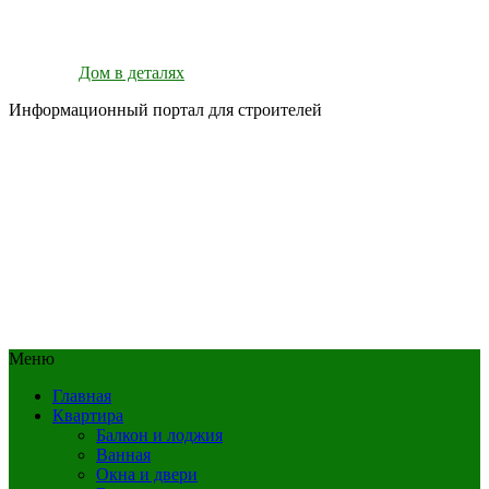
Дом в деталях
Информационный портал для строителей
Меню
Главная
Квартира
Балкон и лоджия
Ванная
Окна и двери