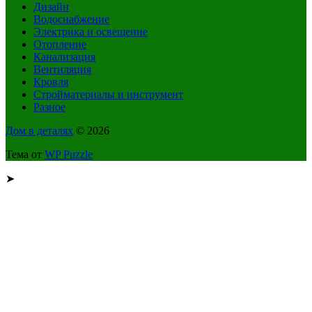
Дизайн
Водоснабжение
Электрика и освещение
Отопление
Канализация
Вентиляция
Кровля
Стройматериалы и инструмент
Разное
Дом в деталях
© 2026
Тема от
WP Puzzle
➤