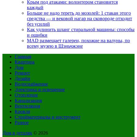
Крым под атаками: волонтером становится
каждый
Больше не надо тереть до мозолей: 1 стакан этого
средства — и вековой нагар на сковороде отходит
без усилий
Как удлинить шланг стиральной машины: способы
и ошибки
MAD размещает галереи, похожие на валуны, по
всему музею в Шэньчжэне
Главная
Квартира
Дом
Ремонт
Дизайн
Водоснабжение
Электрика и освещение
Отопление
Канализация
Вентиляция
Кровля
Стройматериалы и инструмент
Разное
Дом в деталях
© 2026