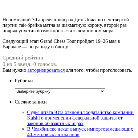
Непомнящий 30 апреля проиграл Дин Лижэню в четвертой
партии тай-брейка матча за шахматную корону, второй раз
подряд упустив возможность стать чемпионом мира.
Следующий этап Grand Chess Tour пройдет 19–26 мая в
Варшаве — по рапиду и блицу.
Средний рейтинг
0 из 5 звезд. 0 голосов.
Вам нужно
авторизироваться
для того, чтобы проголосовать.
Рубрики
Рубрики
Свежие записи
Судья штата Юта отклонил ходатайство компании
Kalshi о применении федеральной защиты от
законов об азартных играх
В Челябинске начат выпуск импортозамещающих
40-метровых автокранов