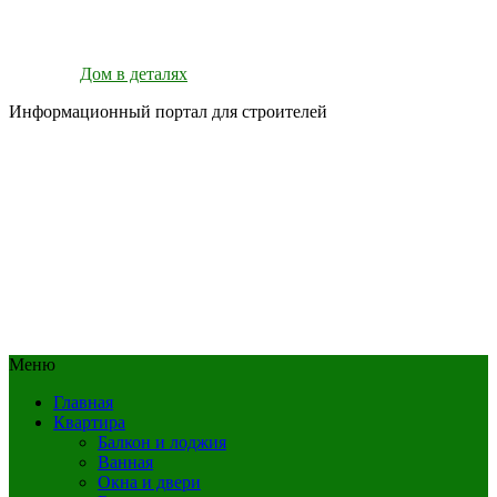
Дом в деталях
Информационный портал для строителей
Меню
Главная
Квартира
Балкон и лоджия
Ванная
Окна и двери