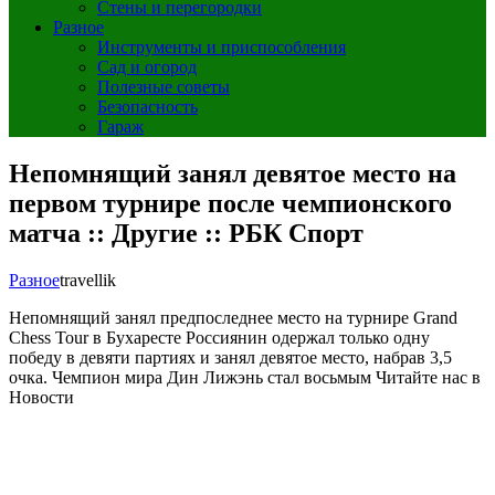
Стены и перегородки
Разное
Инструменты и приспособления
Сад и огород
Полезные советы
Безопасность
Гараж
Непомнящий занял девятое место на
первом турнире после чемпионского
матча :: Другие :: РБК Спорт
Разное
travellik
Непомнящий занял предпоследнее место на турнире Grand
Chess Tour в Бухаресте
Россиянин одержал только одну
победу в девяти партиях и занял девятое место, набрав 3,5
очка. Чемпион мира Дин Лижэнь стал восьмым
Читайте нас в
Новости