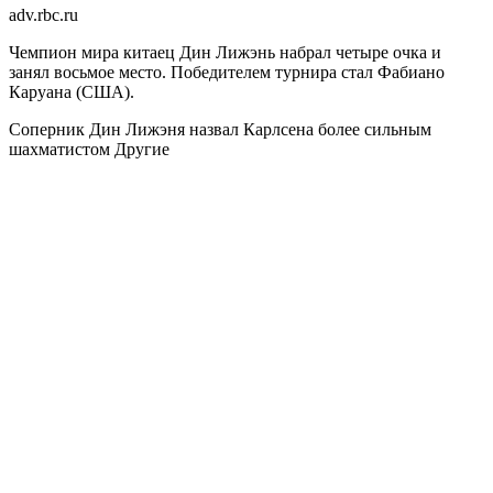
adv.rbc.ru
Чемпион мира китаец Дин Лижэнь набрал четыре очка и
занял восьмое место. Победителем турнира стал Фабиано
Каруана (США).
Соперник Дин Лижэня назвал Карлсена более сильным
шахматистом
Другие