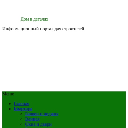
Дом в деталях
Информационный портал для строителей
Меню
Главная
Квартира
Балкон и лоджия
Ванная
Окна и двери