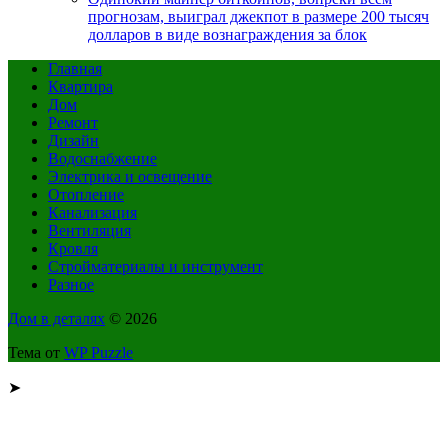
прогнозам, выиграл джекпот в размере 200 тысяч
долларов в виде вознаграждения за блок
Главная
Квартира
Дом
Ремонт
Дизайн
Водоснабжение
Электрика и освещение
Отопление
Канализация
Вентиляция
Кровля
Стройматериалы и инструмент
Разное
Дом в деталях
© 2026
Тема от
WP Puzzle
➤