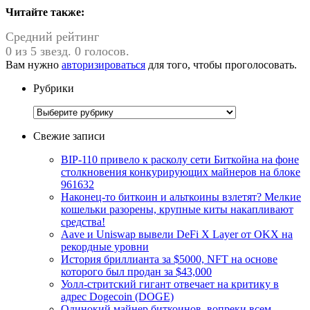
Читайте также:
Средний рейтинг
0 из 5 звезд. 0 голосов.
Вам нужно
авторизироваться
для того, чтобы проголосовать.
Рубрики
Рубрики
Свежие записи
BIP-110 привело к расколу сети Биткойна на фоне
столкновения конкурирующих майнеров на блоке
961632
Наконец-то биткоин и альткоины взлетят? Мелкие
кошельки разорены, крупные киты накапливают
средства!
Aave и Uniswap вывели DeFi X Layer от OKX на
рекордные уровни
История бриллианта за $5000, NFT на основе
которого был продан за $43,000
Уолл-стритский гигант отвечает на критику в
адрес Dogecoin (DOGE)
Одинокий майнер биткоинов, вопреки всем