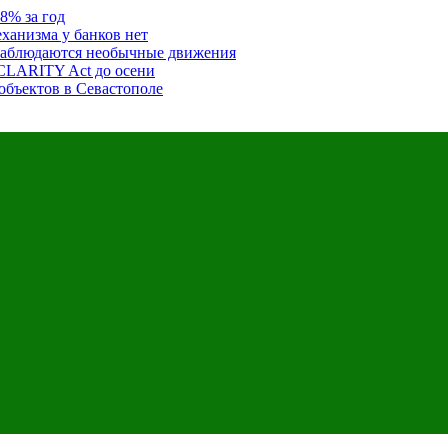
8% за год
ханизма у банков нет
наблюдаются необычные движения
CLARITY Act до осени
объектов в Севастополе