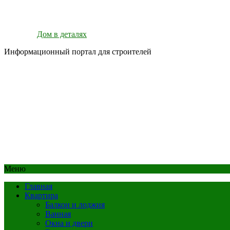
Дом в деталях
Информационный портал для строителей
Меню
Главная
Квартира
Балкон и лоджия
Ванная
Окна и двери