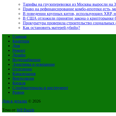
Тарифы на грузоперевозки из Москвы выросли на 3
Право на рефинансирование комбо-ипотеки есть, ме
В поведении крупных китов, использующих XRP, 
В США отложили принятие закона о крипторынке 
Прокуратура проверила строительство социальных 
Как остановить матерей-убийц?
Главная
Квартира
Дом
Ремонт
Дизайн
Водоснабжение
Электрика и освещение
Отопление
Канализация
Вентиляция
Кровля
Стройматериалы и инструмент
Разное
Дом в деталях
© 2026
Тема от
WP Puzzle