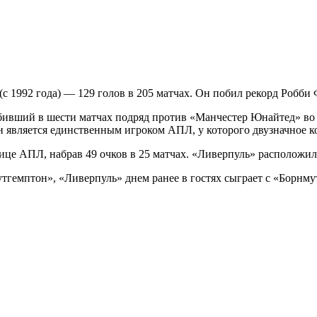
 1992 года) — 129 голов в 205 матчах. Он побил рекорд Робби 
бивший в шести матчах подряд против «Манчестер Юнайтед» во в
Он является единственным игроком АПЛ, у которого двузначное к
е АПЛ, набрав 49 очков в 25 матчах. «Ливерпуль» расположился 
гемптон», «Ливерпуль» днем ранее в гостях сыграет с «Борнму