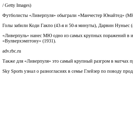
/ Getty Images)
Футболисты «Ливерпуля» обыграли «Манчестер Юнайтед» (МЮ) 
Голы забили Коди Гакпо (43-я и 50-я минуты), Дарвин Нуньес (
«Ливерпуль» нанес МЮ одно из самых крупных поражений в ист
«Вулверхэмптону» (1931).
adv.rbc.ru
Также для «Ливерпуля» это самый крупный разгром в матчах пр
Sky Sports узнал о разногласиях в семье Глейзер по поводу п