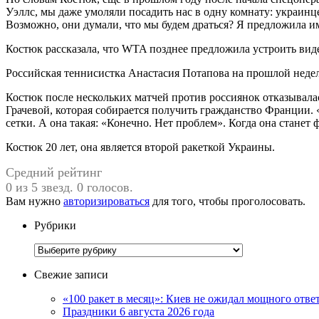
Уэллс, мы даже умоляли посадить нас в одну комнату: украинце
Возможно, они думали, что мы будем драться? Я предложила им
Костюк рассказала, что WTA позднее предложила устроить виде
Российская теннисистка Анастасия Потапова на прошлой неделе
Костюк после нескольких матчей против россиянок отказывала
Грачевой, которая собирается получить гражданство Франции. «
сетки. А она такая: «Конечно. Нет проблем». Когда она станет
Костюк 20 лет, она является второй ракеткой Украины.
Средний рейтинг
0 из 5 звезд. 0 голосов.
Вам нужно
авторизироваться
для того, чтобы проголосовать.
Рубрики
Рубрики
Свежие записи
«100 ракет в месяц»: Киев не ожидал мощного отв
Праздники 6 августа 2026 года