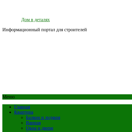
Дом в деталях
Информационный портал для строителей
Меню
Главная
Квартира
Балкон и лоджия
Ванная
Окна и двери