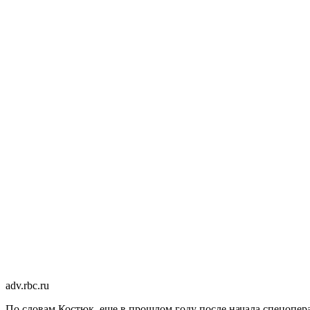
adv.rbc.ru
По словам Костюк, еще в прошлом году после начала спецопе