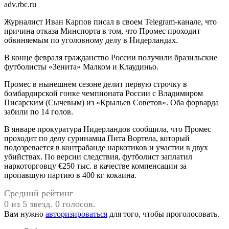
adv.rbc.ru
Журналист Иван Карпов писал в своем Telegram-канале, что
причина отказа Минспорта в том, что Промес проходит
обвиняемым по уголовному делу в Нидерландах.
В конце февраля гражданство России получили бразильские
футболисты «Зенита» Малком и Клаудиньо.
Промес в нынешнем сезоне делит первую строчку в
бомбардирской гонке чемпионата России с Владимиром
Писарским (Сычевым) из «Крыльев Советов». Оба форварда
забили по 14 голов.
В январе прокуратура Нидерландов сообщила, что Промес
проходит по делу суринамца Пита Вортела, который
подозревается в контрабанде наркотиков и участии в двух
убийствах. По версии следствия, футболист заплатил
наркоторговцу €250 тыс. в качестве компенсации за
пропавшую партию в 400 кг кокаина.
Средний рейтинг
0 из 5 звезд. 0 голосов.
Вам нужно
авторизироваться
для того, чтобы проголосовать.