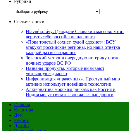
Рубрики
Рубрики
Свежие записи
Hlavné správy: Граждане Словакии массово хотят
вернуть себе российские паспорта
«Пока толстый сохнет, худой сдохнет»: ВСУ
атакуют российские регионы, но наша ответка
каждый раз всё страшнее
Зеленский устроил очередную истерику после
ночных ударов ВС РФ
Названы продукты, которые вызывают
«взрывную» диарею
Цифровизация «прачечных». Преступный мир
активно использует новейшие технологии
Альтернатива морским рискам: как Россия и
Индия могут связать свои железные дороги
Главная
Квартира
Дом
Ремонт
Дизайн
Водоснабжение