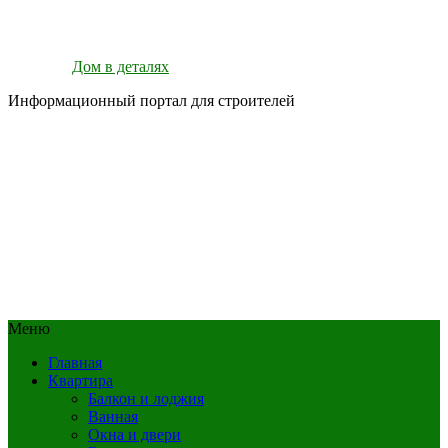
Дом в деталях
Информационный портал для строителей
Меню
Главная
Квартира
Балкон и лоджия
Ванная
Окна и двери