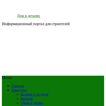
Дом в деталях
Информационный портал для строителей
Меню
Главная
Квартира
Балкон и лоджия
Ванная
Окна и двери