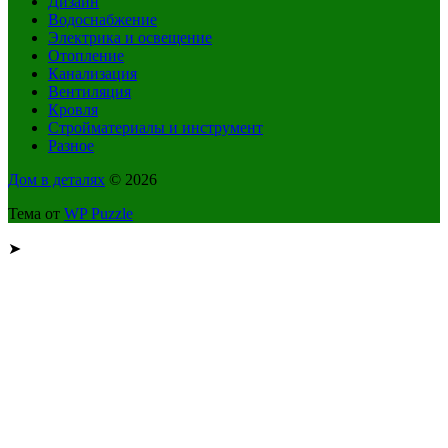
Дизайн
Водоснабжение
Электрика и освещение
Отопление
Канализация
Вентиляция
Кровля
Стройматериалы и инструмент
Разное
Дом в деталях
© 2026
Тема от
WP Puzzle
➤