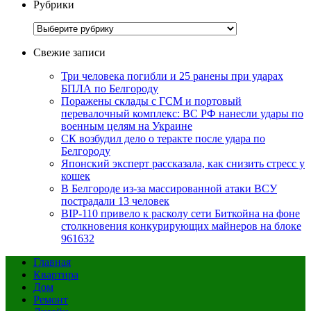
Рубрики
Рубрики
Свежие записи
Три человека погибли и 25 ранены при ударах
БПЛА по Белгороду
Поражены склады с ГСМ и портовый
перевалочный комплекс: ВС РФ нанесли удары по
военным целям на Украине
СК возбудил дело о теракте после удара по
Белгороду
Японский эксперт рассказала, как снизить стресс у
кошек
В Белгороде из-за массированной атаки ВСУ
пострадали 13 человек
BIP-110 привело к расколу сети Биткойна на фоне
столкновения конкурирующих майнеров на блоке
961632
Главная
Квартира
Дом
Ремонт