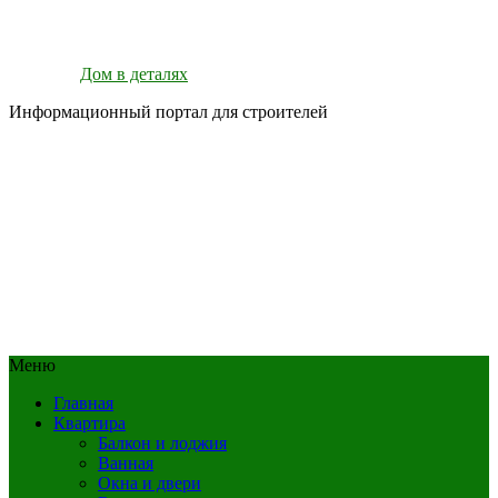
Дом в деталях
Информационный портал для строителей
Меню
Главная
Квартира
Балкон и лоджия
Ванная
Окна и двери