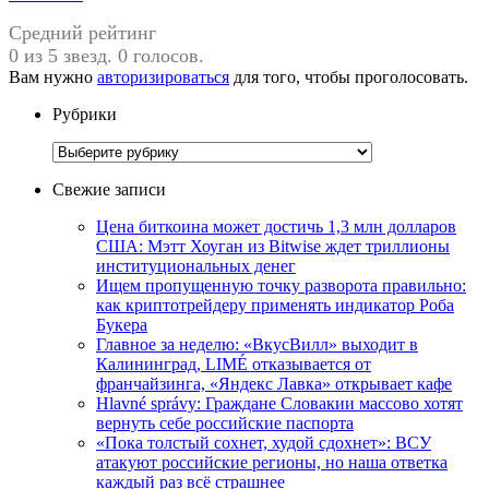
Средний рейтинг
0 из 5 звезд. 0 голосов.
Вам нужно
авторизироваться
для того, чтобы проголосовать.
Рубрики
Рубрики
Свежие записи
Цена биткоина может достичь 1,3 млн долларов
США: Мэтт Хоуган из Bitwise ждет триллионы
институциональных денег
Ищем пропущенную точку разворота правильно:
как криптотрейдеру применять индикатор Роба
Букера
Главное за неделю: «ВкусВилл» выходит в
Калининград, LIMÉ отказывается от
франчайзинга, «Яндекс Лавка» открывает кафе
Hlavné správy: Граждане Словакии массово хотят
вернуть себе российские паспорта
«Пока толстый сохнет, худой сдохнет»: ВСУ
атакуют российские регионы, но наша ответка
каждый раз всё страшнее