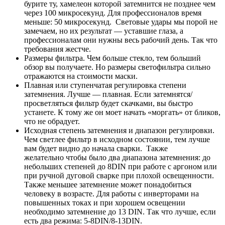
бурите ту, хамелеон которой затемнится не позднее чем
через 100 микросекунд. Для профессионалов время
меньше: 50 микросекунд. Световые удары мы порой не
замечаем, но их результат — уставшие глаза, а
профессионалам они нужны весь рабочий день. Так что
требования жестче.
Размеры фильтра. Чем больше стекло, тем больший
обзор вы получаете. Но размеры светофильтра сильно
отражаются на стоимости маски.
Плавная или ступенчатая регулировка степени
затемнения. Лучше — плавная. Если затемнятся/
просветляться фильтр будет скачками, вы быстро
устанете. К тому же он моет начать «моргать» от бликов,
что не обрадует.
Исходная степень затемнения и диапазон регулировки.
Чем светлее фильтр в исходном состоянии, тем лучше
вам будет видно до начала сварки. Также
желательно чтобы было два диапазона затемнения: до
небольших степеней до 8DIN при работе с аргоном или
при ручной дуговой сварке при плохой освещенности.
Также меньшее затемнение может понадобиться
человеку в возрасте. Для работы с инверторами на
повышенных токах и при хорошем освещении
необходимо затемнение до 13 DIN. Так что лучше, если
есть два режима: 5-8DIN/8-13DIN.