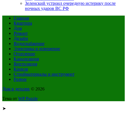
Зеленский устроил очередную истерику после
ночных ударов ВС РФ
Главная
Квартира
Дом
Ремонт
Дизайн
Водоснабжение
Электрика и освещение
Отопление
Канализация
Вентиляция
Кровля
Стройматериалы и инструмент
Разное
Дом в деталях
© 2026
Тема от
WP Puzzle
➤