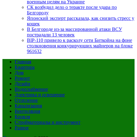
военным целям на Украине
СК возбудил дело о теракте после удара по
Белгороду
Японский эксперт рассказала, как снизить стресс у
кошек
В Белгороде из-за массированной атаки ВСУ
пострадали 13 человек
BIP-110 привело к расколу сети Биткойна на фоне
столкновения конкурирующих майнеров на блоке
961632
Главная
Квартира
Дом
Ремонт
Дизайн
Водоснабжение
Электрика и освещение
Отопление
Канализация
Вентиляция
Кровля
Стройматериалы и инструмент
Разное