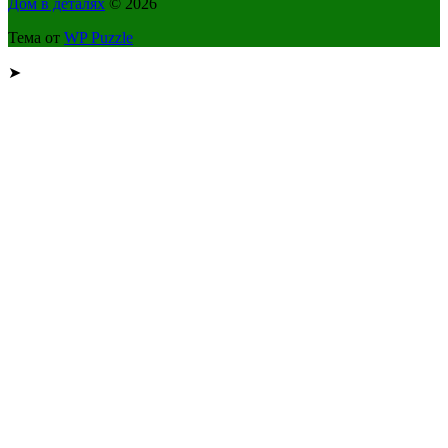
Дом в деталях
© 2026
Тема от
WP Puzzle
➤