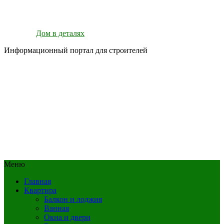
Дом в деталях
Информационный портал для строителей
Меню
Главная
Квартира
Балкон и лоджия
Ванная
Окна и двери