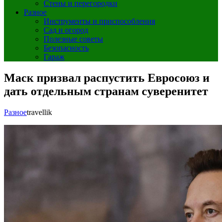
Стены и перегородки
Разное
Инструменты и приспособления
Сад и огород
Полезные советы
Безопасность
Гараж
Маск призвал распустить Евросоюз и
дать отдельным странам суверенитет
Разное
travellik