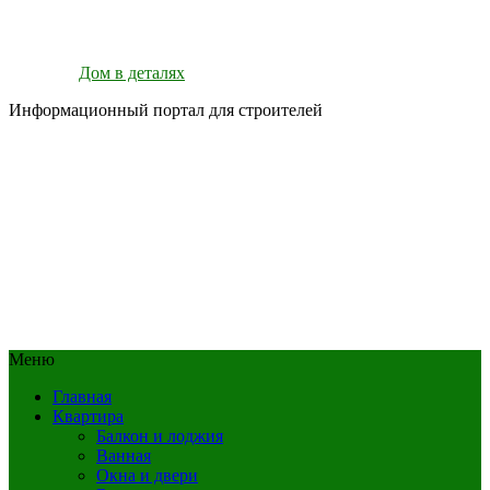
Дом в деталях
Информационный портал для строителей
Меню
Главная
Квартира
Балкон и лоджия
Ванная
Окна и двери