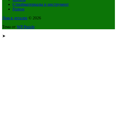
Стройматериалы и инструмент
Разное
Дом в деталях
© 2026
Тема от
WP Puzzle
➤