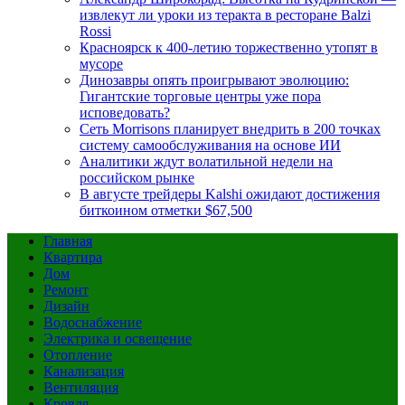
извлекут ли уроки из теракта в ресторане Balzi
Rossi
Красноярск к 400-летию торжественно утопят в
мусоре
Динозавры опять проигрывают эволюцию:
Гигантские торговые центры уже пора
исповедовать?
Сеть Morrisons планирует внедрить в 200 точках
систему самообслуживания на основе ИИ
Аналитики ждут волатильной недели на
российском рынке
В августе трейдеры Kalshi ожидают достижения
биткоином отметки $67,500
Главная
Квартира
Дом
Ремонт
Дизайн
Водоснабжение
Электрика и освещение
Отопление
Канализация
Вентиляция
Кровля