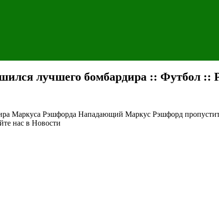
ился лучшего бомбардира :: Футбол ::
дира Маркуса Рэшфорда
Нападающий Маркус Рэшфорд пропустит н
йте нас в Новости