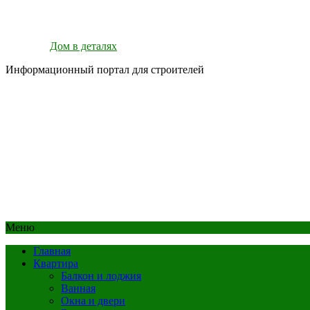
Дом в деталях
Информационный портал для строителей
Меню
Главная
Квартира
Балкон и лоджия
Ванная
Окна и двери