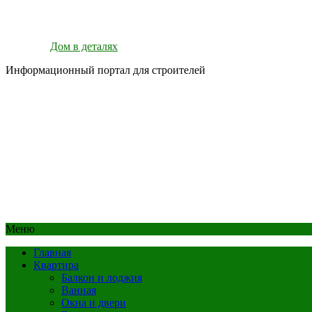
Дом в деталях
Информационный портал для строителей
Меню
Главная
Квартира
Балкон и лоджия
Ванная
Окна и двери