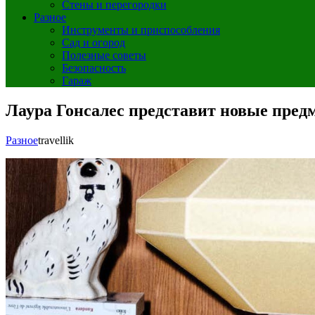
Стены и перегородки
Разное
Инструменты и приспособления
Сад и огород
Полезные советы
Безопасность
Гараж
Лаура Гонсалес представит новые пред
Разное
travellik