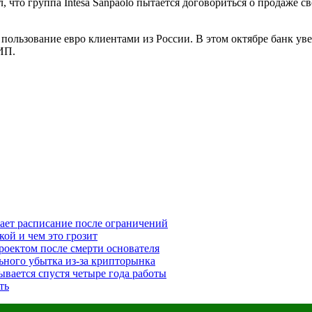
л, что группа Intesa Sanpaolo пытается договориться о продаже с
 пользование евро клиентами из России. В этом октябре банк уве
ИП.
вает расписание после ограничений
ой и чем это грозит
проектом после смерти основателя
льного убытка из-за крипторынка
ывается спустя четыре года работы
ть