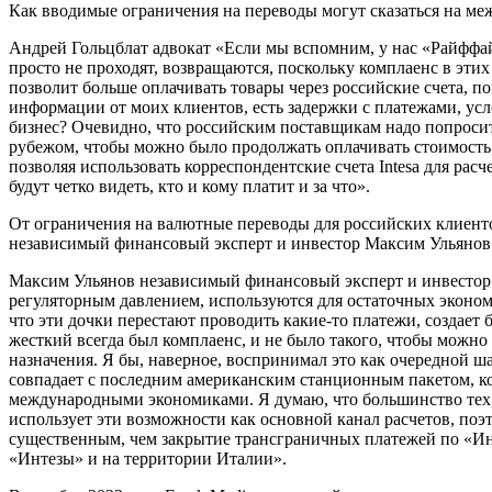
Как вводимые ограничения на переводы могут сказаться на ме
Андрей Гольцблат адвокат «Если мы вспомним, у нас «Райффай
просто не проходят, возвращаются, поскольку комплаенс в этих
позволит больше оплачивать товары через российские счета, пом
информации от моих клиентов, есть задержки с платежами, усл
бизнес? Очевидно, что российским поставщикам надо попросить
рубежом, чтобы можно было продолжать оплачивать стоимость т
позволяя использовать корреспондентские счета Intesa для расч
будут четко видеть, кто и кому платит и за что».
От ограничения на валютные переводы для российских клиенто
независимый финансовый эксперт и инвестор Максим Ульянов
Максим Ульянов независимый финансовый эксперт и инвестор «
регуляторным давлением, используются для остаточных эконом
что эти дочки перестают проводить какие-то платежи, создает 
жесткий всегда был комплаенс, и не было такого, чтобы можно
назначения. Я бы, наверное, воспринимал это как очередной 
совпадает с последним американским станционным пакетом, кот
международными экономиками. Я думаю, что большинство тех, 
использует эти возможности как основной канал расчетов, по
существенным, чем закрытие трансграничных платежей по «Инте
«Интезы» и на территории Италии».