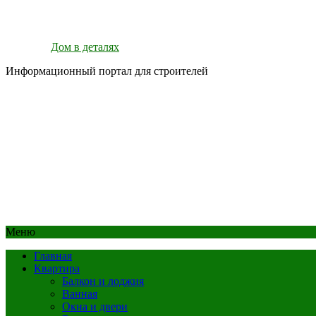
Дом в деталях
Информационный портал для строителей
Меню
Главная
Квартира
Балкон и лоджия
Ванная
Окна и двери