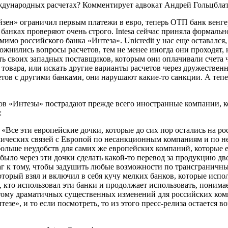
ждународных расчетах? Комментирует адвокат Андрей Гольцблат
зен» ограничил первым платежи в евро, теперь ОТП банк венге
 банках проверяют очень строго. Intesa сейчас приняла формаль
имо российского банка «Интеза». Unicredit у нас еще оставался,
ожнились вопросы расчетов, тем не менее иногда они проходят,
 своих западных поставщиков, которым они оплачивали счета че
овара, или искать другие варианты расчетов через дружественн
етов с другими банками, они нарушают какие-то санкции. А тепер
в «Интезы» пострадают прежде всего иностранные компании, ко
:
Все эти европейские дочки, которые до сих пор остались на ро
ических связей с Европой по несанкционным компаниям и по не
больше неудобств для самих же европейских компаний, которые е
 было через эти дочки сделать какой-то перевод за продукцию д
шаг к тому, чтобы задушить любые возможности по трансграничн
орый взял и включил в себя кучу мелких банков, которые испол
кто использовал эти банки и продолжает использовать, понимае
этому драматичных существенных изменений для российских комп
зе», и то если посмотреть, то из этого пресс-релиза остается 