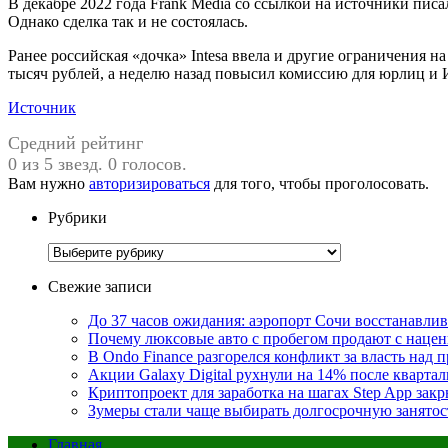
В декабре 2022 года Frank Media со ссылкой на источники писа
Однако сделка так и не состоялась.
Ранее российская «дочка» Intesa ввела и другие ограничения на
тысяч рублей, а неделю назад повысил комиссию для юрлиц и 
Источник
Средний рейтинг
0 из 5 звезд. 0 голосов.
Вам нужно
авторизироваться
для того, чтобы проголосовать.
Рубрики
Рубрики
Свежие записи
До 37 часов ожидания: аэропорт Сочи восстанавли
Почему люксовые авто с пробегом продают с наценк
В Ondo Finance разгорелся конфликт за власть над 
Акции Galaxy Digital рухнули на 14% после кварта
Криптопроект для заработка на шагах Step App закр
Зумеры стали чаще выбирать долгосрочную занятос
Главная