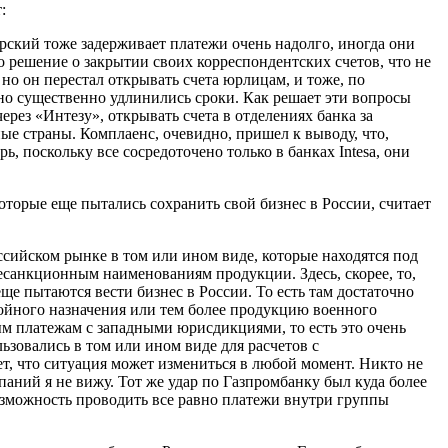
:
рский тоже задерживает платежи очень надолго, иногда они
но решение о закрытии своих корреспондентских счетов, что не
 но он перестал открывать счета юрлицам, и тоже, по
 но существенно удлинились сроки. Как решает эти вопросы
рез «Интезу», открывать счета в отделениях банка за
ые страны. Комплаенс, очевидно, пришел к выводу, что,
ь, поскольку все сосредоточено только в банках Intesa, они
торые еще пытались сохранить свой бизнес в России, считает
ссийском рынке в том или ином виде, которые находятся под
санкционным наименованиям продукции. Здесь, скорее, то,
ще пытаются вести бизнес в России. То есть там достаточно
войного назначения или тем более продукцию военного
ым платежам с западными юрисдикциями, то есть это очень
ьзовались в том или ином виде для расчетов с
т, что ситуация может измениться в любой момент. Никто не
аний я не вижу. Тот же удар по Газпромбанку был куда более
возможность проводить все равно платежи внутри группы